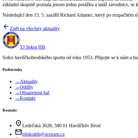
základní skupině poznala jenom jednu porážku a tatáž závodnice, se kt
Následující den 15. 5. zazářil Richard Adamec, který po rozpačitém 
Zpět na všechny aktuality
TJ Jiskra HB
Srdce havlíčkobrodského sportu od roku 1953. Připojte se k nám a bu
Podstránky
→
Aktuality
→
Oddíly
→
Obsazenost hal
→
Kontakt
Kontakt
location_on
Ledečská 3028, 580 01 Havlíčkův Brod
mail
tjjiskrahb@seznam.cz