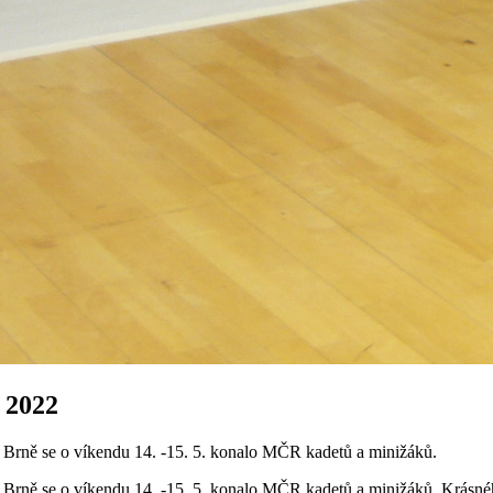
. 2022
V Brně se o víkendu 14. -15. 5. konalo MČR kadetů a minižáků.
 V Brně se o víkendu 14. -15. 5. konalo MČR kadetů a minižáků. Krás