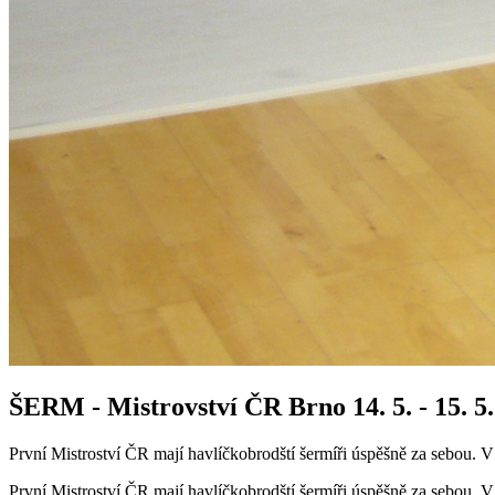
ŠERM - Mistrovství ČR Brno 14. 5. - 15. 5
První Mistroství ČR mají havlíčkobrodští šermíři úspěšně za sebou. 
První Mistroství ČR mají havlíčkobrodští šermíři úspěšně za sebou.