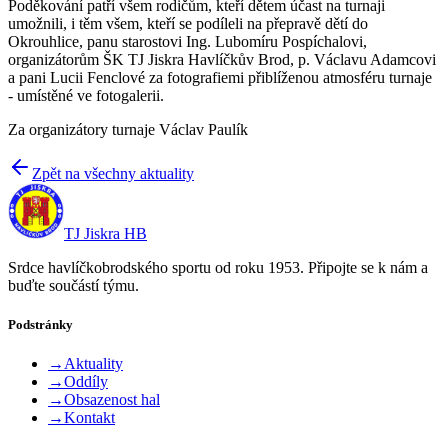
Poděkování patří všem rodičům, kteří dětem účast na turnaji
umožnili, i těm všem, kteří se podíleli na přepravě dětí do
Okrouhlice, panu starostovi Ing. Lubomíru Pospíchalovi,
organizátorům ŠK TJ Jiskra Havlíčkův Brod, p. Václavu Adamcovi
a pani Lucii Fenclové za fotografiemi přiblíženou atmosféru turnaje
- umístěné ve fotogalerii.
Za organizátory turnaje Václav Paulík
Zpět na všechny aktuality
TJ Jiskra HB
Srdce havlíčkobrodského sportu od roku 1953. Připojte se k nám a
buďte součástí týmu.
Podstránky
→
Aktuality
→
Oddíly
→
Obsazenost hal
→
Kontakt