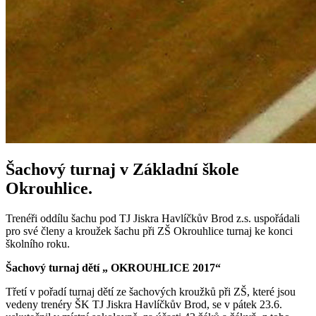
Šachový turnaj v Základní škole
Okrouhlice.
Trenéři oddílu šachu pod TJ Jiskra Havlíčkův Brod z.s. uspořádali
pro své členy a kroužek šachu při ZŠ Okrouhlice turnaj ke konci
školního roku.
Šachový turnaj dětí „ OKROUHLICE 2017“
Třetí v pořadí turnaj dětí ze šachových kroužků při ZŠ, které jsou
vedeny trenéry ŠK TJ Jiskra Havlíčkův Brod, se v pátek 23.6.