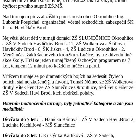
uskutečnil v místní sokolovně, za účasti 42 žáků a žákyň, z toho
čtyřicet prvního stupně ZŠ,MŠ.
Nad turnajem převzal záštitu pan starosta obce Okrouhlice Ing.
Lubomír Pospíchal, organizačně, včetně rozhodčích, zabezpečil ŠK
Jiskra Havlíčkův Brod.
Největší účast dětí v turnaji domácí ZŠ SLUNEČNICE Okrouhlice
a ZŠ V Sadech Havlíčkův Brod - 11, ZŠ Wolkerova a Štáflova
Havlíčkův Brod - 6, ŠK Jiskra - 4, ZŠ Lučice a Okrouhlice - 2.
Menší účast žáků šachového kroužku z Lučice, byla z důvodu jiné
akce školy. Hrál se jeden turnaj řízený šachovým programem na 7
kol, tempem 12 minut pro každého hráče na partii.
Vítězem turnaje se po dramatických bojích na šedesáti čtyřech
polích, stal nejzkušenější a favorit, Tomáš Němec ze ZŠ Wolkerova,
druhý Vítek Fencl ze ZŠ Slunečnice Okrouhlice, třetí Felix Fišer ze
ZŠ V Sadech Havl.Brod, kteří obdrželi poháry.
Hlavním hodnocením turnaje, byly jednotlivé kategorie a zde jsou
medailisté:
Děvčata do 7 let :
1. Hanička Bártová - ZŠ V Sadech Havl.Brod 2.
Lucinka Kachlířová - MŠ Slunečnice
Děvčata do 8 let
: 1. Kristýnka Karlíková - ZŠ V Sadech,