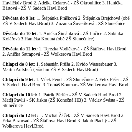
Havlíčkův Brod 2. Adélka Celarová - ZŠ Okrouhlice 3. Hanička
Bártová - ZŠ V Sadech Havl.Brod
Děvčata do 9 let:
1. Štěpánka Prášková 2. Štěpánka Brejchová (obě
ZŠ V Sadech Havl.Brod) 3. Zuzanka Šuveríková - ZŠ Slunečnice
Děvčata do 10 let
: 1. Anička Šimánková - ZŠ Lučice 2. Sabinka
Kolářová 3.Hanička Koutná (obě ZŠ Slunečnice)
Děvčata do 12 let
: 1. Terezka Vodičková - ZŠ Štáflova Havl.Brod
2. Anička Satrapová - ZŠ Wolkerova Havl.Brod
Chlapci do 8 let:
1. Sebastián Průša 2. Kvido Wasserbauer 3.
Martin Aufsficír ( všichni ZŠ V Sadech Havl.Brod)
Chlapci do 9 let
: 1. Vítek Fencl - ZŠ Slunečnice 2. Felix Fišer - ZŠ
V Sadech Havl.Brod 3. Tomáš Koumar - ZŠ Wolkerova Havl.Brod
Chlapci do 10 let:
1. Patrik Pfeffer - ZŠ V Sadech Havl.Brod 2.
Matěj Pavliš - ŠK Jiskra (ZŠ Konečná HB) 3. Václav Švásta - ZŠ
Slunečnice
Chlapci do 12 let :
1. Michal Žáček - ZŠ V Sadech Havl.Brod 2.
Erka Bazarsad - ZŠ Štáflova Havl.Brod 3. Jakub Plachý - ZŠ
Wolkerova Havl.Brod