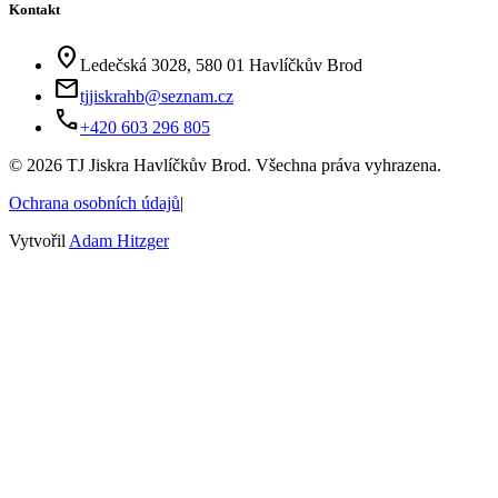
Kontakt
location_on
Ledečská 3028, 580 01 Havlíčkův Brod
mail
tjjiskrahb@seznam.cz
phone
+420 603 296 805
©
2026
TJ Jiskra Havlíčkův Brod. Všechna práva vyhrazena.
Ochrana osobních údajů
|
Vytvořil
Adam Hitzger