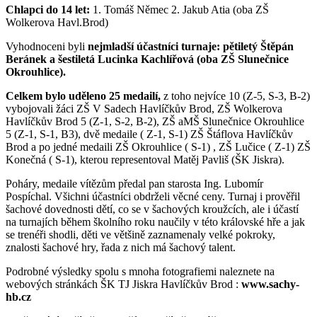
Chlapci do 14 let:
1. Tomáš Němec 2. Jakub Atia (oba ZŠ
Wolkerova Havl.Brod)
Vyhodnoceni byli
nejmladší účastníci turnaje: pětiletý Štěpán
Beránek a šestiletá Lucinka Kachlířová (oba ZŠ Slunečnice
Okrouhlice).
Celkem bylo uděleno 25 medailí,
z toho nejvíce 10 (Z-5, S-3, B-2)
vybojovali žáci ZŠ V Sadech Havlíčkův Brod, ZŠ Wolkerova
Havlíčkův Brod 5 (Z-1, S-2, B-2), ZŠ aMŠ Slunečnice Okrouhlice
5 (Z-1, S-1, B3), dvě medaile ( Z-1, S-1) ZŠ Štáflova Havlíčkův
Brod a po jedné medaili ZŠ Okrouhlice ( S-1) , ZŠ Lučice ( Z-1) ZŠ
Konečná ( S-1), kterou representoval Matěj Pavliš (ŠK Jiskra).
Poháry, medaile vítězům předal pan starosta Ing. Lubomír
Pospíchal. Všichni účastníci obdrželi věcné ceny. Turnaj i prověřil
šachové dovednosti dětí, co se v šachových kroužcích, ale i účastí
na turnajích během školního roku naučily v této královské hře a jak
se trenéři shodli, děti ve většině zaznamenaly velké pokroky,
znalosti šachové hry, řada z nich má šachový talent.
Podrobné výsledky spolu s mnoha fotografiemi naleznete na
webových stránkách ŠK TJ Jiskra Havlíčkův Brod :
www.sachy-
hb.cz