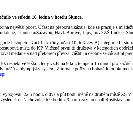
nilo ve středu 16. ledna v hotelu Slunce.
očina největší počet. Účast na přeboru ukázala, kde se pracuje s mlád
udoleně, Lipnice n/Sázavou, Havl. Borové, Lípy, nově ZŠ Lučice, Slu
gorie I. stupeň – žáci 1.-5. třídy, účast 10 družstev B) kategorie II. stu
 postupová místa do KP. Vítězná první tři družstva v kategoriích obdrže
oval medaile a nad přeborem převzal záštitu a osobně se zúčastnil pře
10, respektive 9 škol, tedy vždy na 9 kol, tempem 15 minut pro každého
ody hráčů – olympijský systém. Z turnaje pořízena bohatá fotodokume
sp;
ci vybojovali 22,5 bodu, o dva a půl bodu méně na druhém místě ZŠ V S
 výsledek na šachovnicích 9 bodů z 9 partií zaznamenali Rostislav J