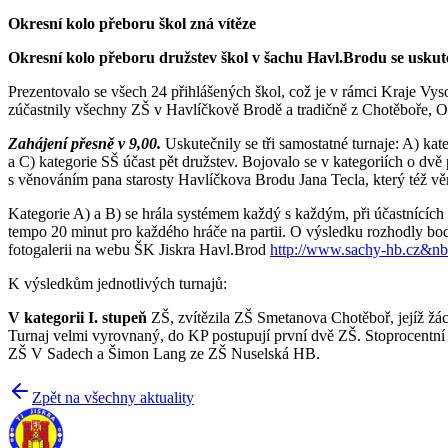
Okresní kolo přeboru škol zná vítěze
Okresní kolo přeboru družstev škol v šachu Havl.Brodu se uskuteč
Prezentovalo se všech 24 přihlášených škol, což je v rámci Kraje Vys
zúčastnily všechny ZŠ v Havlíčkově Brodě a tradičně z Chotěboře, O
Zahájení přesně v 9,00.
Uskutečnily se tři samostatné turnaje: A) kate
a C) kategorie SŠ účast pět družstev. Bojovalo se v kategoriích o dvě
s věnováním pana starosty Havlíčkova Brodu Jana Tecla, který též věn
Kategorie A) a B) se hrála systémem každý s každým, při účastnících 
tempo 20 minut pro každého hráče na partii. O výsledku rozhodly b
fotogalerii na webu ŠK Jiskra Havl.Brod
http://www.sachy-hb.cz&nb
K výsledkům jednotlivých turnajů:
V kategorii I. stupeň
ZŠ, zvítězila ZŠ Smetanova Chotěboř, jejíž žá
Turnaj velmi vyrovnaný, do KP postupují první dvě ZŠ. Stoprocentní
ZŠ V Sadech a Šimon Lang ze ZŠ Nuselská HB.
Zpět na všechny aktuality