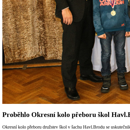
Proběhlo Okresní kolo přeboru škol Havl.
Okresní kolo přeboru družstev škol v šachu Havl.Brodu se uskutečnilo 