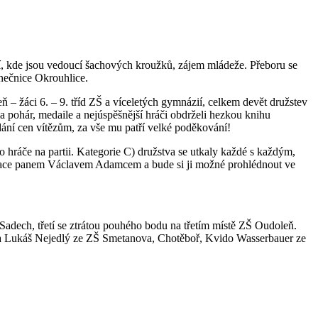
eží, kde jsou vedoucí šachových kroužků, zájem mládeže. Přeboru se
nečnice Okrouhlice.
peň – žáci 6. – 9. tříd ZŠ a víceletých gymnázií, celkem devět družstev
la pohár, medaile a nejúspěšnější hráči obdrželi hezkou knihu
dání cen vítězům, za vše mu patří velké poděkování!
 hráče na partii. Kategorie C) družstva se utkaly každé s každým,
ntace panem Václavem Adamcem a bude si ji možné prohlédnout ve
adech, třetí se ztrátou pouhého bodu na třetím místě ZŠ Oudoleň.
un a Lukáš Nejedlý ze ZŠ Smetanova, Chotěboř, Kvido Wasserbauer ze