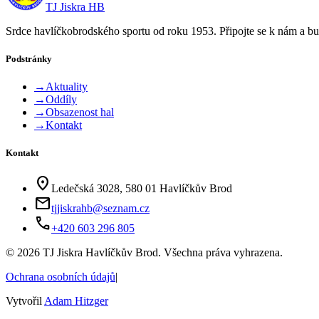
TJ Jiskra HB
Srdce havlíčkobrodského sportu od roku 1953. Připojte se k nám a bu
Podstránky
→
Aktuality
→
Oddíly
→
Obsazenost hal
→
Kontakt
Kontakt
location_on
Ledečská 3028, 580 01 Havlíčkův Brod
mail
tjjiskrahb@seznam.cz
phone
+420 603 296 805
©
2026
TJ Jiskra Havlíčkův Brod. Všechna práva vyhrazena.
Ochrana osobních údajů
|
Vytvořil
Adam Hitzger