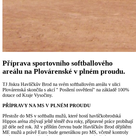
Příprava sportovního softballového
areálu na Plovárenské v plném proudu.
TJ Jiskra Havlíčkův Brod na svém softballovém areálu v ulici
Plovárenská skončila s akcí " Posílení osvětlení" na základě 100%
dotace od Kraje Vysočiny.
PŘÍPRAVY NA MS V PLNÉM PROUDU
Přestože do MS v softballu mužů, které hostí havlíčkobrodská
Hippos aréna zbývají ještě téměř dva roky, přípravné práce probíhají
již déle než rok. Již v příštím červnu bude Havlíčkův Brod dějištěm
ME mužů a právě Euro bude generálkou pro MS, včetně kontroly