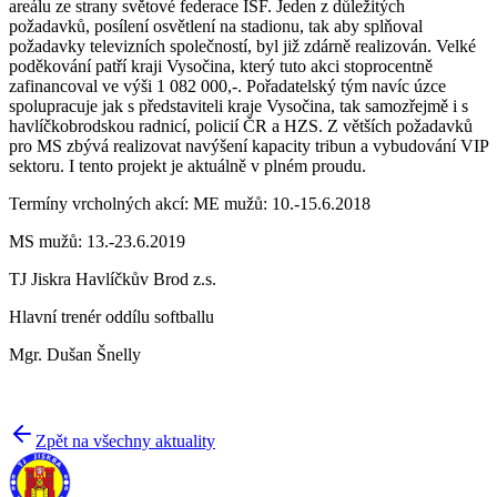
areálu ze strany světové federace ISF. Jeden z důležitých
požadavků, posílení osvětlení na stadionu, tak aby splňoval
požadavky televizních společností, byl již zdárně realizován. Velké
poděkování patří kraji Vysočina, který tuto akci stoprocentně
zafinancoval ve výši 1 082 000,-. Pořadatelský tým navíc úzce
spolupracuje jak s představiteli kraje Vysočina, tak samozřejmě i s
havlíčkobrodskou radnicí, policií ČR a HZS. Z větších požadavků
pro MS zbývá realizovat navýšení kapacity tribun a vybudování VIP
sektoru. I tento projekt je aktuálně v plném proudu.
Termíny vrcholných akcí: ME mužů: 10.-15.6.2018
MS mužů: 13.-23.6.2019
TJ Jiskra Havlíčkův Brod z.s.
Hlavní trenér oddílu softballu
Mgr. Dušan Šnelly
Zpět na všechny aktuality