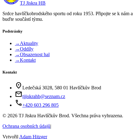
TJ Jiskra HB
Srdce havlíčkobrodského sportu od roku 1953. Připojte se k nám a
buďte součástí týmu.
Podstránky
→
Aktuality
→
Oddíly
→
Obsazenost hal
→
Kontakt
Kontakt
location_on
Ledečská 3028, 580 01 Havlíčkův Brod
mail
tjjiskrahb@seznam.cz
phone
+420 603 296 805
©
2026
TJ Jiskra Havlíčkův Brod. Všechna práva vyhrazena.
Ochrana osobních údajů
|
Vytvořil
Adam Hitzger