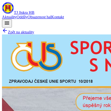
TJ Jiskra HB
Aktuality
Oddíly
Obsazenost hal
Kontakt
menu
Zpět na aktuality