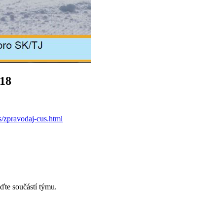
018
s/zpravodaj-cus.html
ďte součástí týmu.