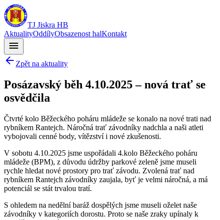
TJ Jiskra HB
Aktuality
Oddíly
Obsazenost hal
Kontakt
menu
Zpět na aktuality
Posázavský běh 4.10.2025 – nová trať se
osvědčila
Čtvrté kolo Běžeckého poháru mládeže se konalo na nové trati nad
rybníkem Rantejch. Náročná trať závodníky nadchla a naši atleti
vybojovali cenné body, vítězství i nové zkušenosti.
V sobotu 4.10.2025 jsme uspořádali 4.kolo Běžeckého poháru
mládeže (BPM), z důvodu údržby parkové zeleně jsme museli
rychle hledat nové prostory pro trať závodu. Zvolená trať nad
rybníkem Rantejch závodníky zaujala, byť je velmi náročná, a má
potenciál se stát trvalou tratí.
S ohledem na nedělní baráž dospělých jsme museli oželet naše
závodníky v kategoriích dorostu. Proto se naše zraky upínaly k