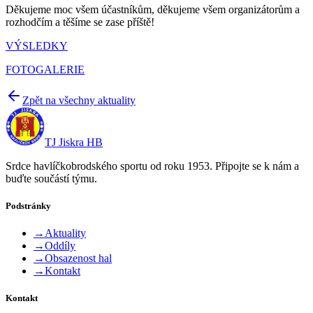
Děkujeme moc všem účastníkům, děkujeme všem organizátorům a
rozhodčím a těšíme se zase příště!
VÝSLEDKY
FOTOGALERIE
Zpět na všechny aktuality
TJ Jiskra HB
Srdce havlíčkobrodského sportu od roku 1953. Připojte se k nám a
buďte součástí týmu.
Podstránky
→
Aktuality
→
Oddíly
→
Obsazenost hal
→
Kontakt
Kontakt