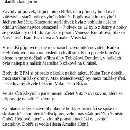
mladším kategoriím.
Závody přípravek, stojící mimo BPM, nám přinesly hned dvě
vítězství – starší holky vyhrála Monča Popíková, kluky vyhrál
Jáchym Janáček. Kategorie starší dívek byla z pohledu našeho
oddílu vůbec nejvíce obsazená – 7 dívek ze 12 bylo z Jiskry a holky
se poskládaly od 4. do 7.místa v pořadí Vanessa Rudolfová, Stázka
Nováková, Bára Kyselová a Amálka Vosecká.
V mladší přípravce jsme moc našich závodníků neviděli, Radku
Heřmánkovou nám na poslední chvíli srazily do postele horečky,
přesto jsme se dočkali stříbra díky Tobiášovi Dondovi, v holkách
byla nejlepší z našich Maruška Nožková na 6.místě.
Body do BPM si připsalo několik našich atletů, Kuba Trdý doběhl
mezi staršími žáky druhý, Max Melechovský byl mezi ml.žáky třetí,
následovaný skvěle běžícím Mikulášem Břízou.
Ve starších žákyních jsme museli oželet Viki Novákovou, která se
připravuje na zítřejší závody.
Za mladší žákyně závodily hlavně holky soustředící se spíše na
skokanské a sprinterské disciplíny, velmi nás však potěšilo 5.místo
Gabči Hejdové, která si zřejmě pomalu nachází ty „svoje“
disciplíny. Dobře si vedla i šestá Amálka Hejná.