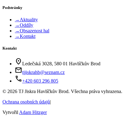
Podstránky
→
Aktuality
→
Oddíly
→
Obsazenost hal
→
Kontakt
Kontakt
location_on
Ledečská 3028, 580 01 Havlíčkův Brod
mail
tjjiskrahb@seznam.cz
phone
+420 603 296 805
©
2026
TJ Jiskra Havlíčkův Brod. Všechna práva vyhrazena.
Ochrana osobních údajů
|
Vytvořil
Adam Hitzger