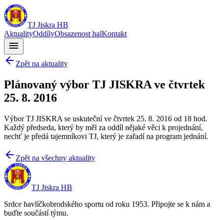
TJ Jiskra HB
Aktuality
Oddíly
Obsazenost hal
Kontakt
menu
Zpět na aktuality
Plánovaný výbor TJ JISKRA ve čtvrtek
25. 8. 2016
Výbor TJ JISKRA se uskuteční ve čtvrtek 25. 8. 2016 od 18 hod.
Každý předseda, který by měl za oddíl nějaké věci k projednání,
nechť je předá tajemníkovi TJ, který je zařadí na program jednání.
Zpět na všechny aktuality
TJ Jiskra HB
Srdce havlíčkobrodského sportu od roku 1953. Připojte se k nám a
buďte součástí týmu.