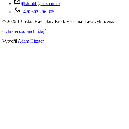
mail
tjjiskrahb@seznam.cz
phone
+420 603 296 805
©
2026
TJ Jiskra Havlíčkův Brod. Všechna práva vyhrazena.
Ochrana osobních údajů
|
Vytvořil
Adam Hitzger