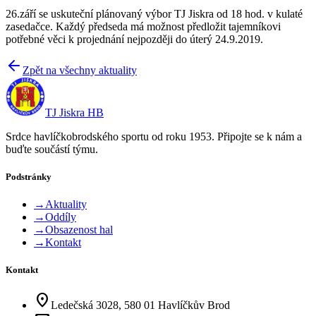
26.září se uskuteční plánovaný výbor TJ Jiskra od 18 hod. v kulaté
zasedačce. Každý předseda má možnost předložit tajemníkovi
potřebné věci k projednání nejpozději do úterý 24.9.2019.
Zpět na všechny aktuality
TJ Jiskra HB
Srdce havlíčkobrodského sportu od roku 1953. Připojte se k nám a
buďte součástí týmu.
Podstránky
→
Aktuality
→
Oddíly
→
Obsazenost hal
→
Kontakt
Kontakt
location_on
Ledečská 3028, 580 01 Havlíčkův Brod