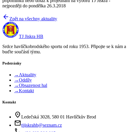
připomínku nebo dotaz k projednání na výboru TJ Jiskra -
nejpozději do pondělka 26.3.2018
Zpět na všechny aktuality
TJ Jiskra HB
Srdce havlíčkobrodského sportu od roku 1953. Připojte se k nám a
buďte součástí týmu.
Podstránky
→
Aktuality
→
Oddíly
→
Obsazenost hal
→
Kontakt
Kontakt
location_on
Ledečská 3028, 580 01 Havlíčkův Brod
mail
tjjiskrahb@seznam.cz
phone