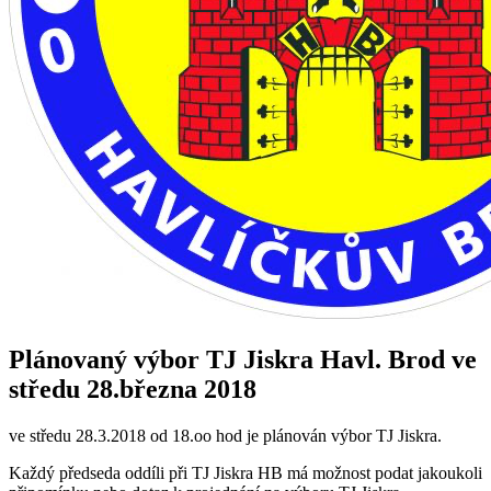
Plánovaný výbor TJ Jiskra Havl. Brod ve
středu 28.března 2018
ve středu 28.3.2018 od 18.oo hod je plánován výbor TJ Jiskra.
Každý předseda oddíli při TJ Jiskra HB má možnost podat jakoukoli