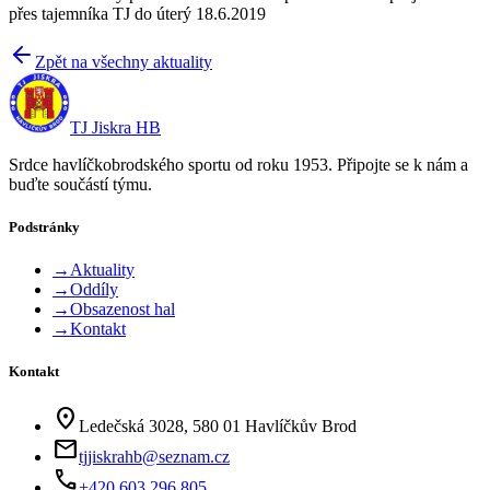
přes tajemníka TJ do úterý 18.6.2019
Zpět na všechny aktuality
TJ Jiskra HB
Srdce havlíčkobrodského sportu od roku 1953. Připojte se k nám a
buďte součástí týmu.
Podstránky
→
Aktuality
→
Oddíly
→
Obsazenost hal
→
Kontakt
Kontakt
location_on
Ledečská 3028, 580 01 Havlíčkův Brod
mail
tjjiskrahb@seznam.cz
phone
+420 603 296 805