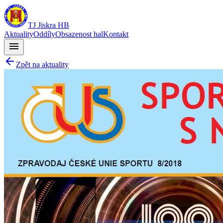
TJ Jiskra HB
Aktuality
Oddíly
Obsazenost hal
Kontakt
menu
Zpět na aktuality