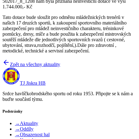
502017_8_1208 nám byla přiznána neinvestiční dotace ve výši
1.744.000,- Kč
Tato dotace bude sloužit pro odměnu mládežnických trenérů v
našich 17 druzích sportů, k zakoupení sportovního materiálního
zabezpečení pro mládež neinvestičního charakteru, tréninkové
pomůcky, dresy, míče a bude použita k zabezpečení mistrovských
soutěží mládeže dle jednotlivých sportovních svazů ( cestovné,
ubytování, strava,rozhodčí, pojištění,).Dále pro zdravotní ,
metodické, technické a servisní zabezpečení.
Zpět na všechny aktuality
TJ Jiskra HB
Srdce havlíčkobrodského sportu od roku 1953. Připojte se k nám a
buďte součástí týmu.
Podstránky
→
Aktuality
→
Oddíly
→
Obsazenost hal