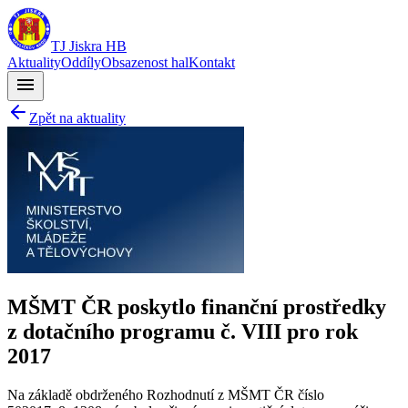
TJ Jiskra HB
Aktuality
Oddíly
Obsazenost hal
Kontakt
menu
Zpět na aktuality
MŠMT ČR poskytlo finanční prostředky
z dotačního programu č. VIII pro rok
2017
Na základě obdrženého Rozhodnutí z MŠMT ČR číslo