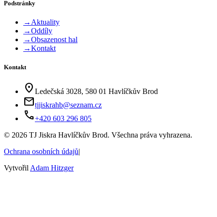
Podstránky
→
Aktuality
→
Oddíly
→
Obsazenost hal
→
Kontakt
Kontakt
location_on
Ledečská 3028, 580 01 Havlíčkův Brod
mail
tjjiskrahb@seznam.cz
phone
+420 603 296 805
©
2026
TJ Jiskra Havlíčkův Brod. Všechna práva vyhrazena.
Ochrana osobních údajů
|
Vytvořil
Adam Hitzger