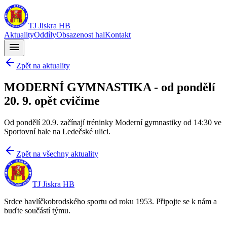
TJ Jiskra HB
Aktuality
Oddíly
Obsazenost hal
Kontakt
menu
Zpět na aktuality
MODERNÍ GYMNASTIKA - od pondělí
20. 9. opět cvičíme
Od pondělí 20.9. začínají tréninky Moderní gymnastiky od 14:30 ve
Sportovní hale na Ledečské ulici.
Zpět na všechny aktuality
TJ Jiskra HB
Srdce havlíčkobrodského sportu od roku 1953. Připojte se k nám a
buďte součástí týmu.