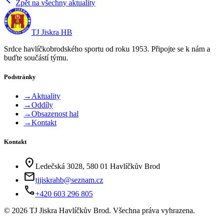
Zpět na všechny aktuality
TJ Jiskra HB
Srdce havlíčkobrodského sportu od roku 1953. Připojte se k nám a
buďte součástí týmu.
Podstránky
→
Aktuality
→
Oddíly
→
Obsazenost hal
→
Kontakt
Kontakt
location_on
Ledečská 3028, 580 01 Havlíčkův Brod
mail
tjjiskrahb@seznam.cz
phone
+420 603 296 805
©
2026
TJ Jiskra Havlíčkův Brod. Všechna práva vyhrazena.