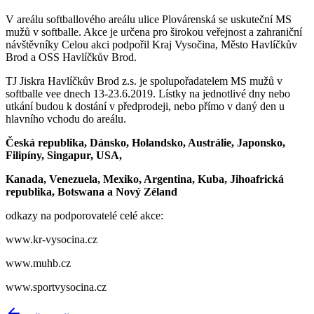
V areálu softballového areálu ulice Plovárenská se uskuteční MS
mužů v softballe. Akce je určena pro širokou veřejnost a zahraniční
návštěvníky Celou akci podpořil Kraj Vysočina, Město Havlíčkův
Brod a OSS Havlíčkův Brod.
TJ Jiskra Havlíčkův Brod z.s. je spolupořadatelem MS mužů v
softballe vee dnech 13-23.6.2019. Lístky na jednotlivé dny nebo
utkání budou k dostání v předprodeji, nebo přímo v daný den u
hlavního vchodu do areálu.
Česká republika, Dánsko, Holandsko, Austrálie, Japonsko,
Filipíny, Singapur, USA,
Kanada, Venezuela, Mexiko, Argentina, Kuba, Jihoafrická
republika, Botswana a Nový Zéland
odkazy na podporovatelé celé akce:
www.kr-vysocina.cz
www.muhb.cz
www.sportvysocina.cz