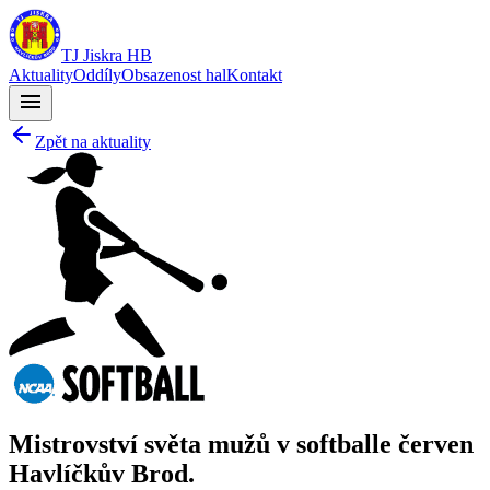
TJ Jiskra HB
Aktuality
Oddíly
Obsazenost hal
Kontakt
menu
Zpět na aktuality
Mistrovství světa mužů v softballe červen
Havlíčkův Brod.