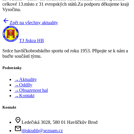
celkové 13.místo z 31 evropských států.Za podporu děkujeme kraji
Vysočina.
Zpět na všechny aktuality
TJ Jiskra HB
Srdce havlíčkobrodského sportu od roku 1953. Připojte se k nám a
buďte součástí týmu.
Podstránky
→
Aktuality
→
Oddíly
→
Obsazenost hal
→
Kontakt
Kontakt
location_on
Ledečská 3028, 580 01 Havlíčkův Brod
mail
tjjiskrahb@seznam.cz