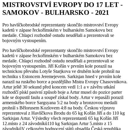
MISTROVSTVÍ EVROPY DO 17 LET -
SAMOKOV - BULHARSKO - 2021
Pro havlíčkobrodské reprezentanty skončilo mistrovství Evropy
kadetů v zápase řeckořímském v bulharském Samokovu bez
medaile. Chlapci rozhodně ostudu neudělali a prezentovali se
bojovným vystoupením.
Pro havlíčkobrodské reprezentanty skončilo mistrovství Evropy
kadetů v zápase řeckořímském v bulharském Samokovu bez
medaile. Chlapci rozhodně ostudu neudělali a prezentovali se
bojovným vystoupením. Jiří Kořán v prvním kole porazil na
technickou převahu Lotyše Starjkova ve druhém kole prohrál na
techniku s Estoncem Jeremejevem. Sarkisjan hned v prvním kole
narazil na ruského borce a pozdějšího Mistra Evropy Chasovnikova.
Artur ještě 30 sekund před koncem vedl 1:1 a v závěru utkání
rozhodčí pískl pasivní způsob boje a Artur musel do pozice parter
kde se dopustil faulu a soupeř získal body. Artur v repasáži porazil
armenského borce Sargsyana 5:2 na body a bronzovou medaili
prohrál s Bělorusem Kozlovem 4:8 na body. Českou výpravu
reprezentoval z Havlíčkova Brodu do 65 kg Kořán Jiří a do 110 kg
Sarkisjan Artur. Výsledky všech reprezentantů 65 kg Kořán Jiří
12.místo z 24 závodníků110 kg Sarkisjan Artur 5.místo z 15
závodníkůV celkovém hodnocení států obsadila Česká republika