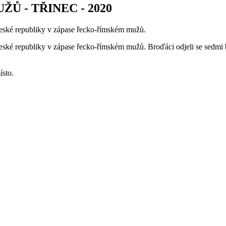
Ů - TŘINEC - 2020
 České republiky v zápase řecko-římském mužů.
eské republiky v zápase řecko-římském mužů. Broďáci odjeli se sedmi bo
ísto.