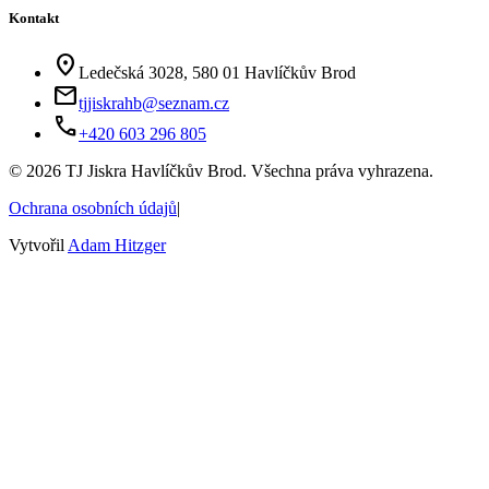
Kontakt
location_on
Ledečská 3028, 580 01 Havlíčkův Brod
mail
tjjiskrahb@seznam.cz
phone
+420 603 296 805
©
2026
TJ Jiskra Havlíčkův Brod. Všechna práva vyhrazena.
Ochrana osobních údajů
|
Vytvořil
Adam Hitzger