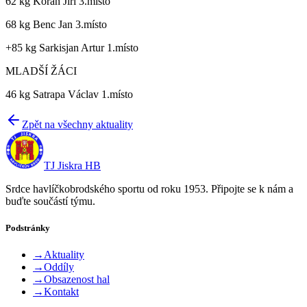
62 kg Kořán Jiří 3.místo
68 kg Benc Jan 3.místo
+85 kg Sarkisjan Artur 1.místo
MLADŠÍ ŽÁCI
46 kg Satrapa Václav 1.místo
Zpět na všechny aktuality
TJ Jiskra HB
Srdce havlíčkobrodského sportu od roku 1953. Připojte se k nám a
buďte součástí týmu.
Podstránky
→
Aktuality
→
Oddíly
→
Obsazenost hal
→
Kontakt