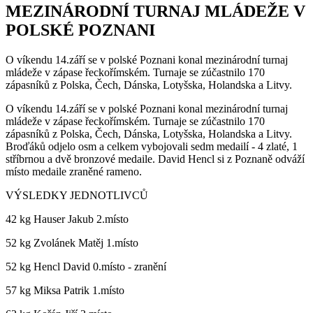
MEZINÁRODNÍ TURNAJ MLÁDEŽE V
POLSKÉ POZNANI
O víkendu 14.září se v polské Poznani konal mezinárodní turnaj
mládeže v zápase řeckořímském. Turnaje se zúčastnilo 170
zápasníků z Polska, Čech, Dánska, Lotyšska, Holandska a Litvy.
O víkendu 14.září se v polské Poznani konal mezinárodní turnaj
mládeže v zápase řeckořímském. Turnaje se zúčastnilo 170
zápasníků z Polska, Čech, Dánska, Lotyšska, Holandska a Litvy.
Broďáků odjelo osm a celkem vybojovali sedm medailí - 4 zlaté, 1
stříbrnou a dvě bronzové medaile. David Hencl si z Poznaně odváží
místo medaile zraněné rameno.
VÝSLEDKY JEDNOTLIVCŮ
42 kg Hauser Jakub 2.místo
52 kg Zvolánek Matěj 1.místo
52 kg Hencl David 0.místo - zranění
57 kg Miksa Patrik 1.místo