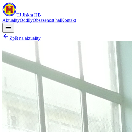
TJ Jiskra HB
Aktuality
Oddíly
Obsazenost hal
Kontakt
menu
Zpět na aktuality