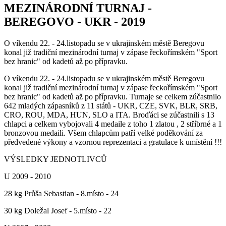
MEZINÁRODNÍ TURNAJ -
BEREGOVO - UKR - 2019
O víkendu 22. - 24.listopadu se v ukrajinském městě Beregovu
konal již tradiční mezinárodní turnaj v zápase řeckořímském "Sport
bez hranic" od kadetů až po přípravku.
O víkendu 22. - 24.listopadu se v ukrajinském městě Beregovu
konal již tradiční mezinárodní turnaj v zápase řeckořímském "Sport
bez hranic" od kadetů až po přípravku. Turnaje se celkem zúčastnilo
642 mladých zápasníků z 11 států - UKR, CZE, SVK, BLR, SRB,
CRO, ROU, MDA, HUN, SLO a ITA. Broďáci se zúčastnili s 13
chlapci a celkem vybojovali 4 medaile z toho 1 zlatou , 2 stříbrné a 1
bronzovou medaili. Všem chlapcům patří velké poděkování za
předvedené výkony a vzornou reprezentaci a gratulace k umístění !!!
VÝSLEDKY JEDNOTLIVCŮ
U 2009 - 2010
28 kg Průša Sebastian - 8.místo - 24
30 kg Doležal Josef - 5.místo - 22