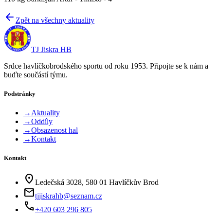
Zpět na všechny aktuality
TJ Jiskra HB
Srdce havlíčkobrodského sportu od roku 1953. Připojte se k nám a
buďte součástí týmu.
Podstránky
→
Aktuality
→
Oddíly
→
Obsazenost hal
→
Kontakt
Kontakt
location_on
Ledečská 3028, 580 01 Havlíčkův Brod
mail
tjjiskrahb@seznam.cz
phone
+420 603 296 805