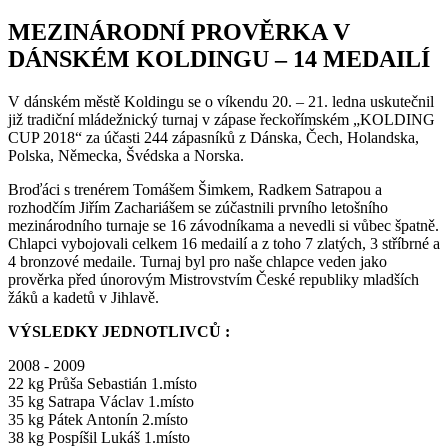
MEZINÁRODNÍ PROVĚRKA V
DÁNSKÉM KOLDINGU – 14 MEDAILÍ
V dánském městě Koldingu se o víkendu 20. – 21. ledna uskutečnil
již tradiční mládežnický turnaj v zápase řeckořímském „KOLDING
CUP 2018“ za účasti 244 zápasníků z Dánska, Čech, Holandska,
Polska, Německa, Švédska a Norska.
Broďáci s trenérem Tomášem Šimkem, Radkem Satrapou a
rozhodčím Jiřím Zachariášem se zúčastnili prvního letošního
mezinárodního turnaje se 16 závodníkama a nevedli si vůbec špatně.
Chlapci vybojovali celkem 16 medailí a z toho 7 zlatých, 3 stříbrné a
4 bronzové medaile. Turnaj byl pro naše chlapce veden jako
prověrka před únorovým Mistrovstvím České republiky mladších
žáků a kadetů v Jihlavě.
VÝSLEDKY JEDNOTLIVCŮ :
2008 - 2009
22 kg Průša Sebastián 1.místo
35 kg Satrapa Václav 1.místo
35 kg Pátek Antonín 2.místo
38 kg Pospíšil Lukáš 1.místo