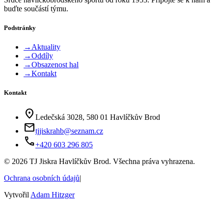
buďte součástí týmu.
Podstránky
→
Aktuality
→
Oddíly
→
Obsazenost hal
→
Kontakt
Kontakt
location_on
Ledečská 3028, 580 01 Havlíčkův Brod
mail
tjjiskrahb@seznam.cz
phone
+420 603 296 805
©
2026
TJ Jiskra Havlíčkův Brod. Všechna práva vyhrazena.
Ochrana osobních údajů
|
Vytvořil
Adam Hitzger