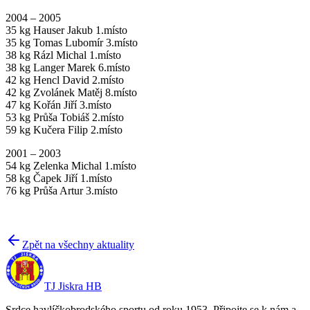
2004 – 2005
35 kg Hauser Jakub 1.místo
35 kg Tomas Lubomír 3.místo
38 kg Rázl Michal 1.místo
38 kg Langer Marek 6.místo
42 kg Hencl David 2.místo
42 kg Zvolánek Matěj 8.místo
47 kg Kořán Jiří 3.místo
53 kg Průša Tobiáš 2.místo
59 kg Kučera Filip 2.místo
2001 – 2003
54 kg Zelenka Michal 1.místo
58 kg Čapek Jiří 1.místo
76 kg Průša Artur 3.místo
Zpět na všechny aktuality
TJ Jiskra HB
Srdce havlíčkobrodského sportu od roku 1953. Připojte se k nám a