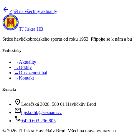
Zpět na všechny aktuality
TJ Jiskra HB
Srdce havlíčkobrodského sportu od roku 1953. Připojte se k nám a bu
Podstránky
→
Aktuality
→
Oddíly
→
Obsazenost hal
→
Kontakt
Kontakt
location_on
Ledečská 3028, 580 01 Havlíčkův Brod
mail
tjjiskrahb@seznam.cz
phone
+420 603 296 805
©
2026
TJ Jiskra Havlíčkův Brod. Všechna práva vyhrazena.