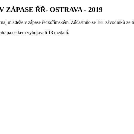
ZÁPASE ŘŘ- OSTRAVA - 2019
rnaj mládeže v zápase řeckořímském. Zúčastnilo se 181 závodníků ze tř
rapa celkem vybojovali 13 medailí.