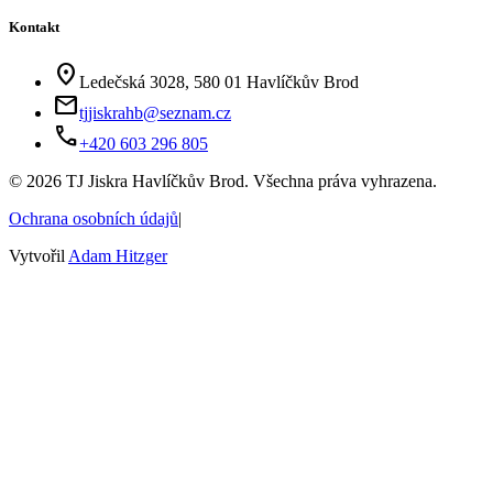
Kontakt
location_on
Ledečská 3028, 580 01 Havlíčkův Brod
mail
tjjiskrahb@seznam.cz
phone
+420 603 296 805
©
2026
TJ Jiskra Havlíčkův Brod. Všechna práva vyhrazena.
Ochrana osobních údajů
|
Vytvořil
Adam Hitzger