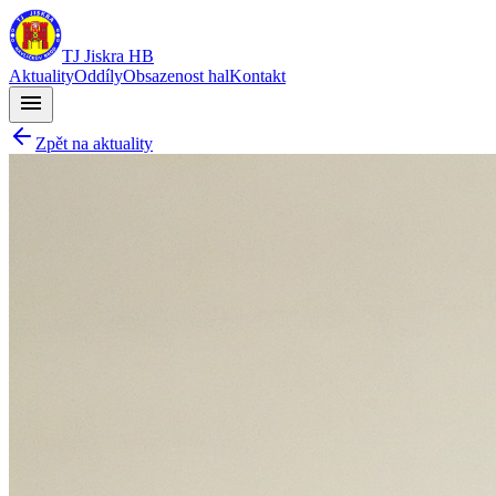
TJ Jiskra HB
Aktuality
Oddíly
Obsazenost hal
Kontakt
menu
Zpět na aktuality