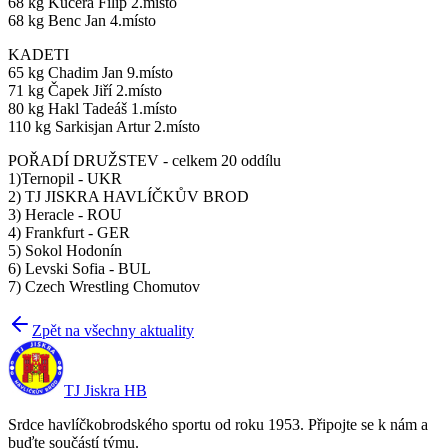
68 kg Kučera Filip 2.místo
68 kg Benc Jan 4.místo
KADETI
65 kg Chadim Jan 9.místo
71 kg Čapek Jiří 2.místo
80 kg Hakl Tadeáš 1.místo
110 kg Sarkisjan Artur 2.místo
POŘADÍ DRUŽSTEV - celkem 20 oddílu
1)Ternopil - UKR
2) TJ JISKRA HAVLÍČKŮV BROD
3) Heracle - ROU
4) Frankfurt - GER
5) Sokol Hodonín
6) Levski Sofia - BUL
7) Czech Wrestling Chomutov
Zpět na všechny aktuality
TJ Jiskra HB
Srdce havlíčkobrodského sportu od roku 1953. Připojte se k nám a
buďte součástí týmu.