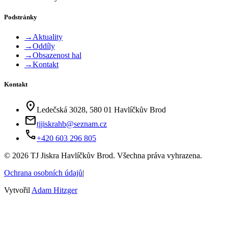
Podstránky
→
Aktuality
→
Oddíly
→
Obsazenost hal
→
Kontakt
Kontakt
location_on
Ledečská 3028, 580 01 Havlíčkův Brod
mail
tjjiskrahb@seznam.cz
phone
+420 603 296 805
©
2026
TJ Jiskra Havlíčkův Brod. Všechna práva vyhrazena.
Ochrana osobních údajů
|
Vytvořil
Adam Hitzger