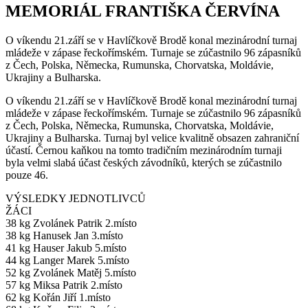
MEMORIÁL FRANTIŠKA ČERVÍNA
O víkendu 21.září se v Havlíčkově Brodě konal mezinárodní turnaj
mládeže v zápase řeckořímském. Turnaje se zúčastnilo 96 zápasníků
z Čech, Polska, Německa, Rumunska, Chorvatska, Moldávie,
Ukrajiny a Bulharska.
O víkendu 21.září se v Havlíčkově Brodě konal mezinárodní turnaj
mládeže v zápase řeckořímském. Turnaje se zúčastnilo 96 zápasníků
z Čech, Polska, Německa, Rumunska, Chorvatska, Moldávie,
Ukrajiny a Bulharska. Turnaj byl velice kvalitně obsazen zahraniční
účastí. Černou kaňkou na tomto tradičním mezinárodním turnaji
byla velmi slabá účast českých závodníků, kterých se zúčastnilo
pouze 46.
VÝSLEDKY JEDNOTLIVCŮ
ŽÁCI
38 kg Zvolánek Patrik 2.místo
38 kg Hanusek Jan 3.místo
41 kg Hauser Jakub 5.místo
44 kg Langer Marek 5.místo
52 kg Zvolánek Matěj 5.místo
57 kg Miksa Patrik 2.místo
62 kg Kořán Jiří 1.místo