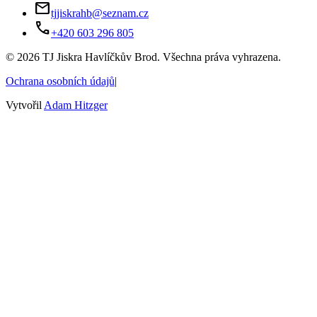
mail
tjjiskrahb@seznam.cz
phone
+420 603 296 805
©
2026
TJ Jiskra Havlíčkův Brod. Všechna práva vyhrazena.
Ochrana osobních údajů
|
Vytvořil
Adam Hitzger