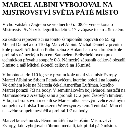
MARCEL ALBINI VYBOJOVAL NA
MISTROVSTVÍ SVĚTA PÁTÉ MÍSTO
V chorvatském Zagrebu se ve dnech 05.- 08.července konalo
Mistrovství Světa v kategorii kadetů U17 v zápase řecko - římském.
Za českou reprezentaci na tomto šampionátu bojovali do 65 kg
Michal Daniel a do 110 kg Marcel Albini. Michal Daniel v prvním
kole porazil 5:1 Justina Pothuizeina z Holandska a ve druhém kole
prohrál s německým borcem Samuelem Bellscheidtovem pro
technickou převahu soupeře 0:8. Německý zápasník celkově obsadil
3.místo a náš Michal skončil celkově na 16.místě.
V hmotnosti do 110 kg se v prvním kole utkal vícemistr Evropy
Marcel Albini se Srbem Petrakovičem, kterého položil na lopatky.
Ve druhém kole na Marcela čekal Američan Luffman, kterého
Marcel porazil 7:3 na body. V semifinálovém boji Marcel nestačil na
Mammadova z Azerbájdžánu a prohrál 1:12 před časovým limitem.
V boji o bronzovou medaili se Marcel utkal se svým velice známým
soupeřem z Polska Tomaszem Wawrzynczykem. Tentokrát Marcel
na svého soupeře nestačil a prohrál 1:7 na body.
Marcel ke svému skvělému umístění na letošním Mistrovství
Evropy, kde vybojoval stříbrnou medaili, tak přidal páté místo z