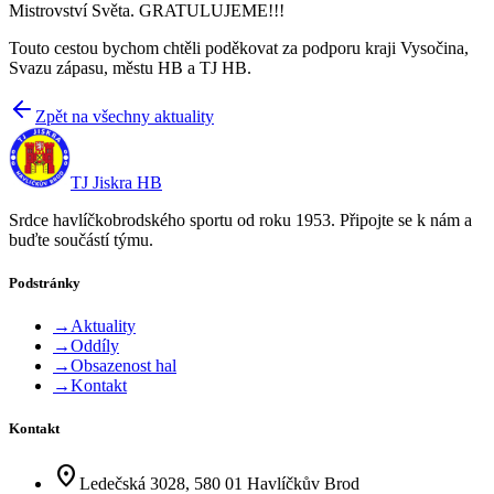
Mistrovství Světa. GRATULUJEME!!!
Touto cestou bychom chtěli poděkovat za podporu kraji Vysočina,
Svazu zápasu, městu HB a TJ HB.
Zpět na všechny aktuality
TJ Jiskra HB
Srdce havlíčkobrodského sportu od roku 1953. Připojte se k nám a
buďte součástí týmu.
Podstránky
→
Aktuality
→
Oddíly
→
Obsazenost hal
→
Kontakt
Kontakt
location_on
Ledečská 3028, 580 01 Havlíčkův Brod