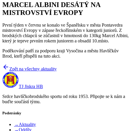
MARCEL ALBINI DESÁTÝ NA
MISTROVSTVÍ EVROPY
První týden v červnu se konalo ve Španělsku v města Pontavedra
mistrovství Evropy v zápase řeckořímském v kategorii juniorů. Z
brodských chlapců se zúčastnil v hmotnosti do 130kg Marcel Albini,
který je teprve prvním rokem juniorem a obsadil 10.místo.
Poděkování patří za podporu kraji Vysočina a městu Havlíčkův
Brod, kteří přispěli na tuto akci.
Zpět na všechny aktuality
TJ Jiskra HB
Srdce havlíčkobrodského sportu od roku 1953. Připojte se k nám a
buďte součástí týmu.
Podstránky
→
Aktuality
→
Oddíly