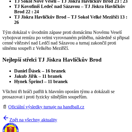
TJ Sokol Nové Veselí – TJ Jiskra Havlíčkův Brod 23 : 23
TJ Kovofiniš Ledeč nad Sázavou – TJ Jiskra Havlíčkův
Brod 22 : 24
TJ Jiskra Havlíčkův Brod – TJ Sokol Velké Meziříčí 13 :
26
Tým dokázal v úvodním zápase proti domácímu Novému Veselí
vybojovat remízu po velmi vyrovnaném průběhu, následně si připsal
cenné vítězství nad Ledčí nad Sázavou a turnaj zakončil proti
silnému soupeři z Velkého Meziříčí.
Nejlepší střelci TJ Jiskra Havlíčkův Brod
Daniel Ďásek – 16 branek
Jakub Jiřík – 11 branek
Hynek Šprincl – 11 branek
Všichni tři hráči patřili k hlavním oporám týmu a dokázali se
prosazovat i proti fyzicky silnějším soupeřům.
📄
Oficiální výsledky turnaje na handball.cz
Zpět na všechny aktuality