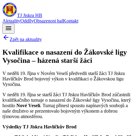
TJ Jiskra HB
Aktuality
Oddíly
Obsazenost hal
Kontakt
menu
Zpět na aktuality
Kvalifikace o nasazení do Žákovské ligy
Vysočina – házená starší žáci
V neděli 19. října v Novém Veselí předvedli starší žáci TJ Jiskra
Havlíčkův Brod bojovný výkon v kvalifikaci o Žákovskou ligu
Vysočina.
V neděli 19. října se starší žáci TJ Jiskra Havlíčkův Brod zúčastnili
kvalifikačního turnaje o nasazení do Žákovské ligy Vysočina, který
hostilo
Nové Veselí
. Turnaj přinesl spoustu napínavých soubojů a
naše družstvo se prezentovalo bojovným výkonem a dobrou
týmovou atmosférou.
Výsledky TJ Jiskra Havlíčkův Brod