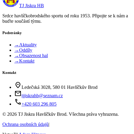
TJ Jiskra HB
Srdce havlíčkobrodského sportu od roku 1953. Připojte se k nám a
buďte součástí týmu.
Podstránky
→
Aktuality
→
Oddíly
→
Obsazenost hal
→
Kontakt
Kontakt
location_on
Ledečská 3028, 580 01 Havlíčkův Brod
mail
tjjiskrahb@seznam.cz
phone
+420 603 296 805
©
2026
TJ Jiskra Havlíčkův Brod. Všechna práva vyhrazena.
Ochrana osobních údajů
|