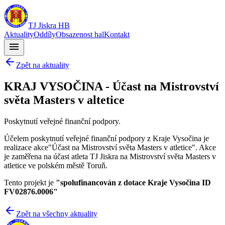
TJ Jiskra HB
Aktuality
Oddíly
Obsazenost hal
Kontakt
menu
Zpět na aktuality
KRAJ VYSOČINA - Účast na Mistrovství
světa Masters v altetice
Poskytnutí veřejné finanční podpory.
Účelem poskytnutí veřejné finanční podpory z Kraje Vysočina je
realizace akce"Účast na Mistrovství světa Masters v atletice". Akce
je zaměřena na účast atleta TJ Jiskra na Mistrovství světa Masters v
atletice ve polském městě Toruň.
Tento projekt je
"spolufinancován z dotace Kraje Vysočina ID
FV02876.0006"
Zpět na všechny aktuality