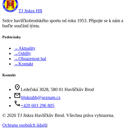
TJ Jiskra HB
Srdce havlíčkobrodského sportu od roku 1953. Připojte se k nám a
buďte součástí týmu.
Podstránky
→
Aktuality
→
Oddíly
→
Obsazenost hal
→
Kontakt
Kontakt
location_on
Ledečská 3028, 580 01 Havlíčkův Brod
mail
tjjiskrahb@seznam.cz
phone
+420 603 296 805
©
2026
TJ Jiskra Havlíčkův Brod. Všechna práva vyhrazena.
Ochrana osobních údajů
|