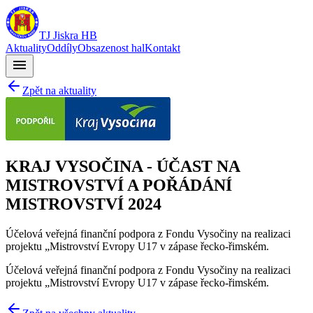
TJ Jiskra HB
Aktuality
Oddíly
Obsazenost hal
Kontakt
menu
Zpět na aktuality
KRAJ VYSOČINA - ÚČAST NA
MISTROVSTVÍ A POŘÁDÁNÍ
MISTROVSTVÍ 2024
Účelová veřejná finanční podpora z Fondu Vysočiny na realizaci
projektu „Mistrovství Evropy U17 v zápase řecko-řimském.
Účelová veřejná finanční podpora z Fondu Vysočiny na realizaci
projektu „Mistrovství Evropy U17 v zápase řecko-řimském.