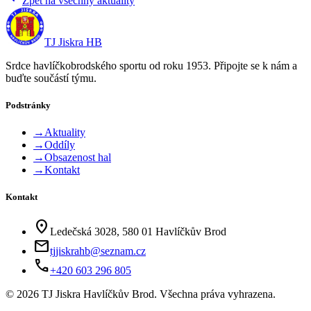
Zpět na všechny aktuality
TJ Jiskra HB
Srdce havlíčkobrodského sportu od roku 1953. Připojte se k nám a
buďte součástí týmu.
Podstránky
→
Aktuality
→
Oddíly
→
Obsazenost hal
→
Kontakt
Kontakt
location_on
Ledečská 3028, 580 01 Havlíčkův Brod
mail
tjjiskrahb@seznam.cz
phone
+420 603 296 805
©
2026
TJ Jiskra Havlíčkův Brod. Všechna práva vyhrazena.