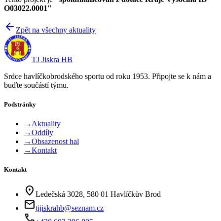
O03022.0001"
Zpět na všechny aktuality
TJ Jiskra HB
Srdce havlíčkobrodského sportu od roku 1953. Připojte se k nám a
buďte součástí týmu.
Podstránky
→
Aktuality
→
Oddíly
→
Obsazenost hal
→
Kontakt
Kontakt
location_on
Ledečská 3028, 580 01 Havlíčkův Brod
mail
tjjiskrahb@seznam.cz
phone