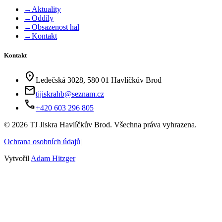
→
Aktuality
→
Oddíly
→
Obsazenost hal
→
Kontakt
Kontakt
location_on
Ledečská 3028, 580 01 Havlíčkův Brod
mail
tjjiskrahb@seznam.cz
phone
+420 603 296 805
©
2026
TJ Jiskra Havlíčkův Brod. Všechna práva vyhrazena.
Ochrana osobních údajů
|
Vytvořil
Adam Hitzger