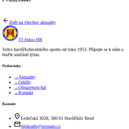
Zpět na všechny aktuality
TJ Jiskra HB
Srdce havlíčkobrodského sportu od roku 1953. Připojte se k nám a
buďte součástí týmu.
Podstránky
→
Aktuality
→
Oddíly
→
Obsazenost hal
→
Kontakt
Kontakt
location_on
Ledečská 3028, 580 01 Havlíčkův Brod
mail
tjjiskrahb@seznam.cz