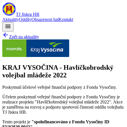
TJ Jiskra HB
Aktuality
Oddíly
Obsazenost hal
Kontakt
menu
Zpět na aktuality
KRAJ VYSOČINA - Havlíčkobrodský
volejbal mládeže 2022
Poskytnutí účelové veřejné finanční podpory z Fondu Vysočiny.
Účelem poskytnutí veřejné finanční podpory z Fondu Vysočiny je
realizace projektu "Havlíčkobrodský volejbal mládeže 2022". Akce
je zaměřena na rozvoj a podporu sportovní činnosti oddílu volejbalu
TJ Jiskra HB.
Tento projekt je
"spolufinancováno z Fondu Vysočiny ID
FV02829.0043"