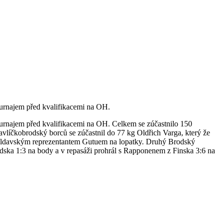
turnajem před kvalifikacemi na OH.
 turnajem před kvalifikacemi na OH. Celkem se zúčastnilo 150
brodský borců se zúčastnil do 77 kg Oldřich Varga, který že
moldavským reprezentantem Gutuem na lopatky. Druhý Brodský
édska 1:3 na body a v repasáži prohrál s Rapponenem z Finska 3:6 na