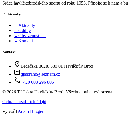
Srdce havlíčkobrodského sportu od roku 1953. Připojte se k nám a bu
Podstránky
→
Aktuality
→
Oddíly
→
Obsazenost hal
→
Kontakt
Kontakt
location_on
Ledečská 3028, 580 01 Havlíčkův Brod
mail
tjjiskrahb@seznam.cz
phone
+420 603 296 805
©
2026
TJ Jiskra Havlíčkův Brod. Všechna práva vyhrazena.
Ochrana osobních údajů
|
Vytvořil
Adam Hitzger