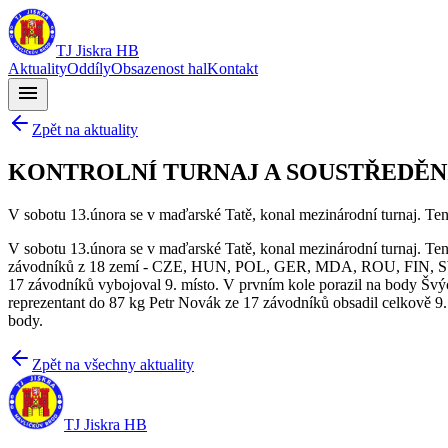
TJ Jiskra HB
Aktuality
Oddíly
Obsazenost hal
Kontakt
menu
Zpět na aktuality
KONTROLNÍ TURNAJ A SOUSTŘEDĚN
V sobotu 13.února se v maďarské Tatě, konal mezinárodní turnaj. Ten
V sobotu 13.února se v maďarské Tatě, konal mezinárodní turnaj. Ten
závodníků z 18 zemí - CZE, HUN, POL, GER, MDA, ROU, FIN, SWE
17 závodníků vybojoval 9. místo. V prvním kole porazil na body Š
reprezentant do 87 kg Petr Novák ze 17 závodníků obsadil celkově 9. 
body.
Zpět na všechny aktuality
TJ Jiskra HB