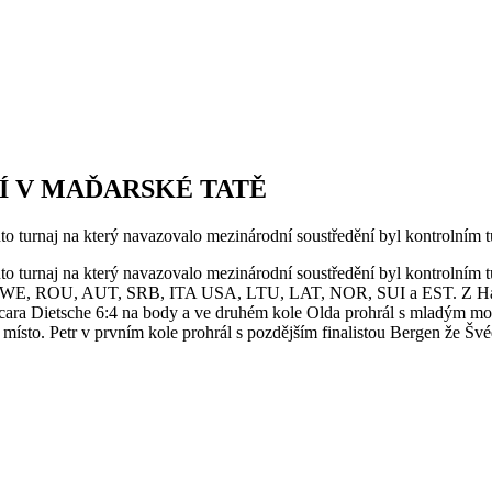
Í V MAĎARSKÉ TATĚ
to turnaj na který navazovalo mezinárodní soustředění byl kontrolním 
to turnaj na který navazovalo mezinárodní soustředění byl kontrolním
, ROU, AUT, SRB, ITA USA, LTU, LAT, NOR, SUI a EST. Z Havlíčko
výcara Dietsche 6:4 na body a ve druhém kole Olda prohrál s mladým 
místo. Petr v prvním kole prohrál s pozdějším finalistou Bergen že Šv