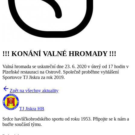
!!! KONÁNÍ VALNÉ HROMADY !!!
Valná hromada se uskuteční dne 23. 6. 2020 v úterý od 17 hodin v
Plzeňské restauraci na Ostrově. Společně proběhne vyhlášení
Sportovce TJ Jiskra za rok 2019.
Zpět na všechny aktuality
TJ Jiskra HB
Srdce havlíčkobrodského sportu od roku 1953. Připojte se k nám a
buďte součástí týmu.