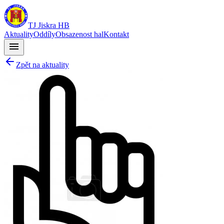
TJ Jiskra HB
Aktuality
Oddíly
Obsazenost hal
Kontakt
menu
Zpět na aktuality