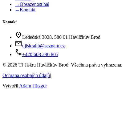
→
Obsazenost hal
→
Kontakt
Kontakt
location_on
Ledečská 3028, 580 01 Havlíčkův Brod
mail
tjjiskrahb@seznam.cz
phone
+420 603 296 805
©
2026
TJ Jiskra Havlíčkův Brod. Všechna práva vyhrazena.
Ochrana osobních údajů
|
Vytvořil
Adam Hitzger