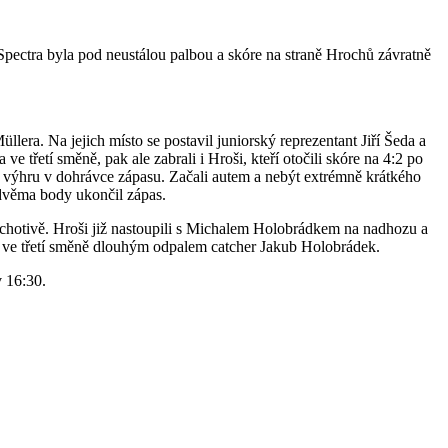
 Spectra byla pod neustálou palbou a skóre na straně Hrochů závratně
ra. Na jejich místo se postavil juniorský reprezentant Jiří Šeda a
 třetí směně, pak ale zabrali i Hroši, kteří otočili skóre na 4:2 po
 výhru v dohrávce zápasu. Začali autem a nebýt extrémně krátkého
 dvěma body ukončil zápas.
 lichotivě. Hroši již nastoupili s Michalem Holobrádkem na nadhozu a
il ve třetí směně dlouhým odpalem catcher Jakub Holobrádek.
v 16:30.