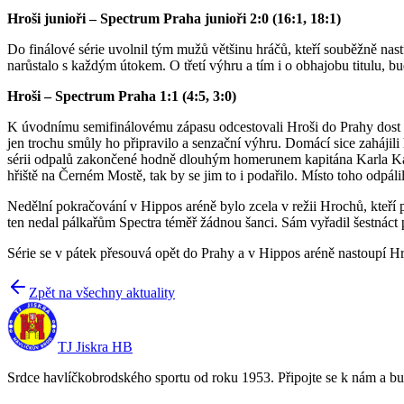
Hroši junioři – Spectrum Praha junioři 2:0 (16:1, 18:1)
Do finálové série uvolnil tým mužů většinu hráčů, kteří souběžně nast
narůstalo s každým útokem. O třetí výhru a tím i o obhajobu titulu, b
Hroši – Spectrum Praha 1:1 (4:5, 3:0)
K úvodnímu semifinálovému zápasu odcestovali Hroši do Prahy dost ne
jen trochu smůly ho připravilo a senzační výhru. Domácí sice zahájili 
sérii odpalů zakončené hodně dlouhým homerunem kapitána Karla Kade
hřiště na Černém Mostě, tak by se jim to i podařilo. Místo toho odpá
Nedělní pokračování v Hippos aréně bylo zcela v režii Hrochů, kteří p
ten nedal pálkařům Spectra téměř žádnou šanci. Sám vyřadil šestnáct 
Série se v pátek přesouvá opět do Prahy a v Hippos aréně nastoupí Hro
Zpět na všechny aktuality
TJ Jiskra HB
Srdce havlíčkobrodského sportu od roku 1953. Připojte se k nám a bu