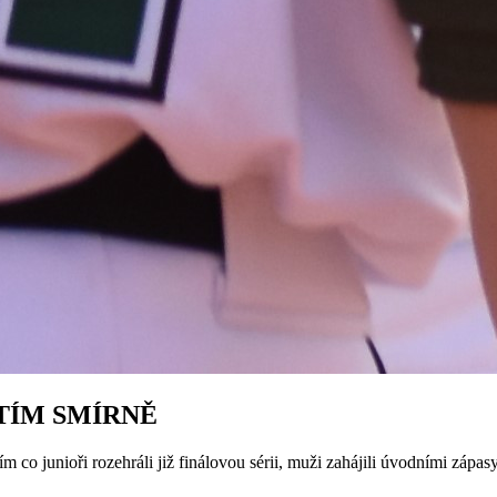
ATÍM SMÍRNĚ
o junioři rozehráli již finálovou sérii, muži zahájili úvodními zápasy s