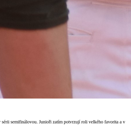
érii semifinálovou. Junioři zatím potvrzují roli velkého favorita a v