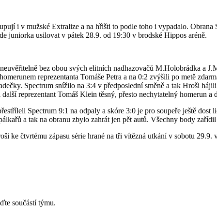
upují i v mužské Extralize a na hřišti to podle toho i vypadalo. Obrana
ude juniorka usilovat v pátek 28.9. od 19:30 v brodské Hippos aréně.
uvěřitelně bez obou svých elitních nadhazovačů M.Holobrádka a J.Mülle
homerunem reprezentanta Tomáše Petra a na 0:2 zvýšili po metě zdarma ve
čky. Spectrum snížilo na 3:4 v předposlední směně a tak Hroši hájili
lil další reprezentant Tomáš Klein těsný, přesto nechytatelný homerun a
řestříleli Spectrum 9:1 na odpaly a skóre 3:0 je pro soupeře ještě dost
pálkařů a tak na obranu zbylo zahrát jen pět autů. Všechny body zaříd
ši ke čtvrtému zápasu série hrané na tři vítězná utkání v sobotu 29.9. 
ďte součástí týmu.