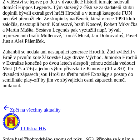
Z vítězství se teprve po třetí v dvacetileté historii turnaje radovali
domácí Hippos Legends. Tým složený z části ze zakladatelů klubu
doplnili bývalí extraligoví hráči Hrochů a v turnaji kategorie FUN
nenašel přemožitele. Ze skupinky nadšenců, která v roce 1990 klub
založila, nastoupili bratři Kotlasové, bratři Kosové, Robert Mrkvička
a Martin Mašita. Sestavu Legends pak vyztužili např. bývalí
reprezentanti bratři Müllerové, Tomáš Musil, Jan Dobrovolný, Pavel
Just a Aleš Páleníček.
Zahanbit se nedala ani nastupující generace Hrochů. Žáci zvítězili v
Brně v prvním kole žákovské Ligy divize Východ. Juniorka Hrochů
v Extralize konečně po dvou letech alespoň jednou zdolala vedoucí
Most (1:5 a 7:6) a jednu výhru přivezla i z Kunovic (0:1 a 8:0). Po
dvanácti zápasech jsou Hroši na třetím místě Extraligy a postup do
semifinále play-off by jim ve zbývajících osmi zápasech neměl
uniknout.
Zpět na všechny aktuality
TJ Jiskra HB
Srdce havlíčkobrodského sportu od roku 1953. Připojte se k nám a