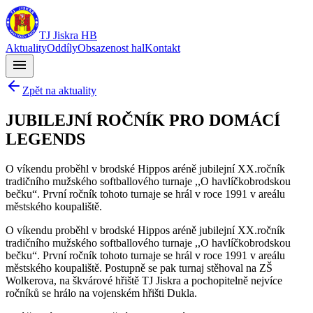
TJ Jiskra HB
Aktuality
Oddíly
Obsazenost hal
Kontakt
menu
Zpět na aktuality
JUBILEJNÍ ROČNÍK PRO DOMÁCÍ
LEGENDS
O víkendu proběhl v brodské Hippos aréně jubilejní XX.ročník
tradičního mužského softballového turnaje ,,O havlíčkobrodskou
bečku“. První ročník tohoto turnaje se hrál v roce 1991 v areálu
městského koupaliště.
O víkendu proběhl v brodské Hippos aréně jubilejní XX.ročník
tradičního mužského softballového turnaje ,,O havlíčkobrodskou
bečku“. První ročník tohoto turnaje se hrál v roce 1991 v areálu
městského koupaliště. Postupně se pak turnaj stěhoval na ZŠ
Wolkerova, na škvárové hřiště TJ Jiskra a pochopitelně nejvíce
ročníků se hrálo na vojenském hřišti Dukla.