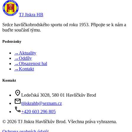
TJ Jiskra HB
Srdce havlíčkobrodského sportu od roku 1953. Připojte se k nám a
buďte součástí týmu.
Podstránky
→
Aktuality
→
Oddíly
→
Obsazenost hal
→
Kontakt
Kontakt
location_on
Ledečská 3028, 580 01 Havlíčkův Brod
mail
tjjiskrahb@seznam.cz
phone
+420 603 296 805
©
2026
TJ Jiskra Havlíčkův Brod. Všechna práva vyhrazena.
Ochrana osobních údajů
|