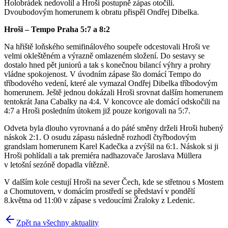
Holobrádek nedovolil a Hroši postupně zápas otočili.
Dvoubodovým homerunem k obratu přispěl Ondřej Dibelka.
Hroši – Tempo Praha 5:7 a 8:2
Na hřiště loňského semifinálového soupeře odcestovali Hroši ve
velmi okleštěném a výrazně omlazeném složení. Do sestavy se
dostalo hned pět juniorů a tak s konečnou bilancí výhry a prohry
vládne spokojenost. V úvodním zápase šlo domácí Tempo do
tříbodového vedení, které ale vymazal Ondřej Dibelka tříbodovým
homerunem. Ještě jednou dokázali Hroši srovnat dalším homerunem
tentokrát Jana Cabalky na 4:4. V koncovce ale domácí odskočili na
4:7 a Hroši posledním útokem již pouze korigovali na 5:7.
Odveta byla dlouho vyrovnaná a do páté směny drželi Hroši hubený
náskok 2:1. O osudu zápasu následně rozhodl čtyřbodovým
grandslam homerunem Karel Kadečka a zvýšil na 6:1. Náskok si ji
Hroši pohlídali a tak premiéra nadhazovače Jaroslava Müllera
v letošní sezóně dopadla vítězně.
V dalším kole cestují Hroši na sever Čech, kde se střetnou s Mostem
a Chomutovem, v domácím prostředí se představí v pondělí
8.května od 11:00 v zápase s vedoucími Žraloky z Ledenic.
Zpět na všechny aktuality