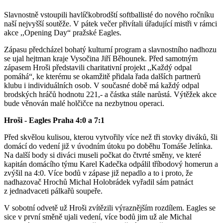
Slavnostně vstoupili havlíčkobrodští softballisté do nového ročníku
naší nejvyšší soutěže. V pátek večer přivítali úřadující mistři v rámci
akce ,,Opening Day“ pražské Eagles.
Zápasu předcházel bohatý kulturní program a slavnostního nadhozu
se ujal hejtman kraje Vysočina Jiří Běhounek. Před samotným
zápasem Hroši představili charitativní projekt ,,Každý odpal
pomáhá“, ke kterému se okamžitě přidala řada dalších partnerů
klubu i individuálních osob. V současné době má každý odpal
brodských hráčů hodnotu 221,- a částka stále narůstá. Výtěžek akce
bude věnován malé holčičce na nezbytnou operaci.
Hroši - Eagles Praha 4:0 a 7:1
Před skvělou kulisou, kterou vytvořily více než tři stovky diváků, šli
domácí do vedení již v úvodním útoku po doběhu Tomáše Jelínka.
Na další body si diváci museli počkat do čtvrté směny, ve které
kapitán domácího týmu Karel Kadečka odpálil tříbodový homerun a
zvýšil na 4:0. Více bodů v zápase již nepadlo a to i proto, že
nadhazovač Hrochů Michal Holobrádek vyřadil sám patnáct
z jednadvaceti pálkařů soupeře.
V sobotní odvetě už Hroši zvítězili výraznějším rozdílem. Eagles se
sice v první směně ujali vedení, více bodů jim už ale Michal