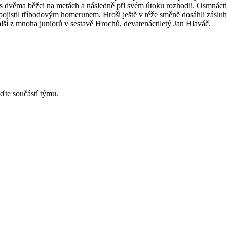
s dvěma běžci na metách a následně při svém útoku rozhodli. Osmnáct
pojistil tříbodovým homerunem. Hroši ještě v téže směně dosáhli záslu
alší z mnoha juniorů v sestavě Hrochů, devatenáctiletý Jan Hlaváč.
ďte součástí týmu.