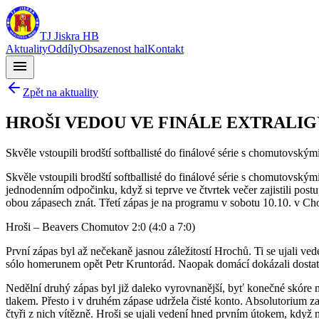
TJ Jiskra HB
Aktuality
Oddíly
Obsazenost hal
Kontakt
menu
Zpět na aktuality
HROŠI VEDOU VE FINÁLE EXTRALIGY
Skvěle vstoupili brodští softballisté do finálové série s chomutovský
Skvěle vstoupili brodští softballisté do finálové série s chomutovsk
jednodenním odpočinku, když si teprve ve čtvrtek večer zajistili post
obou zápasech znát. Třetí zápas je na programu v sobotu 10.10. v Ch
Hroši – Beavers Chomutov 2:0 (4:0 a 7:0)
První zápas byl až nečekaně jasnou záležitostí Hrochů. Ti se ujali ve
sólo homerunem opět Petr Kruntorád. Naopak domácí dokázali dostat
Nedělní druhý zápas byl již daleko vyrovnanější, byť konečné skóre
tlakem. Přesto i v druhém zápase udržela čisté konto. Absolutorium z
čtyři z nich vítězně. Hroši se ujali vedení hned prvním útokem, kdy