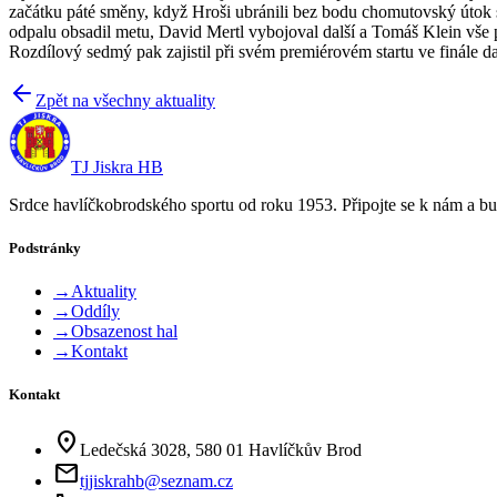
začátku páté směny, když Hroši ubránili bez bodu chomutovský útok 
odpalu obsadil metu, David Mertl vybojoval další a Tomáš Klein vše 
Rozdílový sedmý pak zajistil při svém premiérovém startu ve finále d
Zpět na všechny aktuality
TJ Jiskra HB
Srdce havlíčkobrodského sportu od roku 1953. Připojte se k nám a bu
Podstránky
→
Aktuality
→
Oddíly
→
Obsazenost hal
→
Kontakt
Kontakt
location_on
Ledečská 3028, 580 01 Havlíčkův Brod
mail
tjjiskrahb@seznam.cz