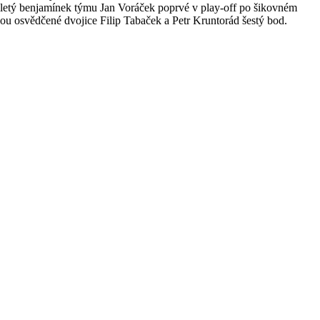
iletý benjamínek týmu Jan Voráček poprvé v play-off po šikovném
hou osvědčené dvojice Filip Tabaček a Petr Kruntorád šestý bod.