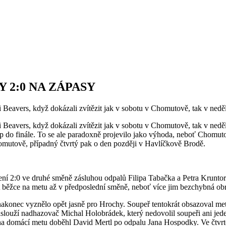
 2:0 NA ZÁPASY
mi Beavers, když dokázali zvítězit jak v sobotu v Chomutově, tak v ned
ými Beavers, když dokázali zvítězit jak v sobotu v Chomutově, tak v ne
up do finále. To se ale paradoxně projevilo jako výhoda, neboť Chomutov
omutově, případný čtvrtý pak o den později v Havlíčkově Brodě.
dení 2:0 ve druhé směně zásluhou odpalů Filipa Tabačka a Petra Kruntor
 běžce na metu až v předposlední směně, neboť více jim bezchybná o
 nakonec vyznělo opět jasně pro Hrochy. Soupeř tentokrát obsazoval m
aslouží nadhazovač Michal Holobrádek, který nedovolil soupeři ani jed
ž na domácí metu doběhl David Mertl po odpalu Jana Hospodky. Ve čtvrt