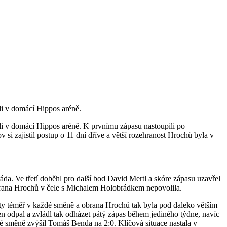
ěli v domácí Hippos aréně.
děli v domácí Hippos aréně. K prvnímu zápasu nastoupili po
 si zajistil postup o 11 dní dříve a větší rozehranost Hrochů byla v
áda. Ve třetí doběhl pro další bod David Mertl a skóre zápasu uzavřel
brana Hrochů v čele s Michalem Holobrádkem nepovolila.
ety téměř v každé směně a obrana Hrochů tak byla pod daleko větším
en odpal a zvládl tak odházet pátý zápas během jediného týdne, navíc
é směně zvýšil Tomáš Benda na 2:0. Klíčová situace nastala v