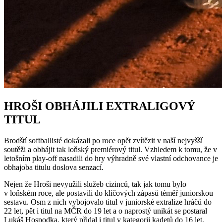
HROŠI OBHÁJILI EXTRALIGOVÝ
TITUL
Brodští softballisté dokázali po roce opět zvítězit v naší nejvyšší
soutěži a obhájit tak loňský premiérový titul. Vzhledem k tomu, že v
letošním play-off nasadili do hry výhradně své vlastní odchovance je
obhajoba titulu doslova senzací.
Nejen že Hroši nevyužili služeb cizinců, tak jak tomu bylo
v loňském roce, ale postavili do klíčových zápasů téměř juniorskou
sestavu. Osm z nich vybojovalo titul v juniorské extralize hráčů do
22 let, pět i titul na MČR do 19 let a o naprostý unikát se postaral
Lukáš Hospodka, který přidal i titul v kategorii kadetů do 16 let.