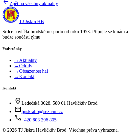
Zpět na všechny aktuality
TJ Jiskra HB
Srdce havlíčkobrodského sportu od roku 1953. Připojte se k nám a
buďte součástí týmu.
Podstránky
→
Aktuality
→
Oddíly
→
Obsazenost hal
→
Kontakt
Kontakt
location_on
Ledečská 3028, 580 01 Havlíčkův Brod
mail
tjjiskrahb@seznam.cz
phone
+420 603 296 805
©
2026
TJ Jiskra Havlíčkův Brod. Všechna práva vyhrazena.