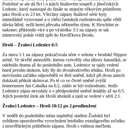
Podobné se ale dá říct i o jejich finálovém soupeři z jihočeských
Ledenic, který nastoupil do finále se stejným věkovým průměrem
jako Hroši a to 23 let. Všechny zápasy finálové série byly
mimořádně vyrovnané a o vítězi častokrát rozhodovala spíše větší
dávka štěstí, nežli herní převaha některého týmu. K Hrochům se
nakonec přiklonilo více a po výsledku 3:1 na zápasy se tak
mistrovský pohár vrátil zpět do Havlíčkova Brodu.
Hroši – Žraloci Ledenice 6:5
Za stavu 1:1 na zápasy pokračovala série v sobotu v brodské Hippos
aréně. Ve skvělé atmosféře, kterou vytvořily oba tábory fanoušků, se
odehrálo drama až do posledního autu. Ledenice se ujaly vedení
hned prvním útokem, kdy šly do dvoubodového trháku. Hroši po
nervózním začátku odpověděli ve třetí směně, když při dvou autech
dokázali pětkrát skórovat. Po té co ve čtvrté směně zvýšil
homerunem Jan Cabalka na 6:2, zdálo se být rozhodnuto. Jenže
Ledenice zápas nevzdaly a v předposlední směně dotáhly až na 6:5.
Jejich poslední útok ale Hroši ubránili a ujali se vedení v sérii 2:1.
Žraloci Ledenice – Hroši 10:12 po 2.prodloužení
V neděli do posledního místa naplněný stadion Žraloků byl
svědkem opravdového vyvrcholení letošního extraligového ročníku
s neuvěřitelným průběhem zápasu. Hroši s vidinou mečbolu