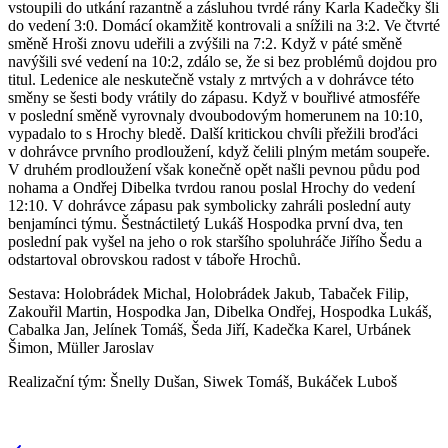
vstoupili do utkání razantně a zásluhou tvrdé rány Karla Kadečky šli
do vedení 3:0. Domácí okamžitě kontrovali a snížili na 3:2. Ve čtvrté
směně Hroši znovu udeřili a zvýšili na 7:2. Když v páté směně
navýšili své vedení na 10:2, zdálo se, že si bez problémů dojdou pro
titul. Ledenice ale neskutečně vstaly z mrtvých a v dohrávce této
směny se šesti body vrátily do zápasu. Když v bouřlivé atmosféře
v poslední směně vyrovnaly dvoubodovým homerunem na 10:10,
vypadalo to s Hrochy bledě. Další kritickou chvíli přežili broďáci
v dohrávce prvního prodloužení, když čelili plným metám soupeře.
V druhém prodloužení však konečně opět našli pevnou půdu pod
nohama a Ondřej Dibelka tvrdou ranou poslal Hrochy do vedení
12:10. V dohrávce zápasu pak symbolicky zahráli poslední auty
benjamínci týmu. Šestnáctiletý Lukáš Hospodka první dva, ten
poslední pak vyšel na jeho o rok staršího spoluhráče Jiřího Šedu a
odstartoval obrovskou radost v táboře Hrochů.
Sestava: Holobrádek Michal, Holobrádek Jakub, Tabaček Filip,
Zakouřil Martin, Hospodka Jan, Dibelka Ondřej, Hospodka Lukáš,
Cabalka Jan, Jelínek Tomáš, Šeda Jiří, Kadečka Karel, Urbánek
Šimon, Müller Jaroslav
Realizační tým: Šnelly Dušan, Siwek Tomáš, Bukáček Luboš