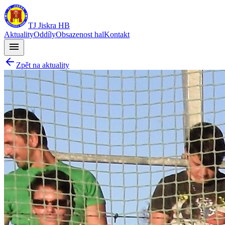
TJ Jiskra HB
Aktuality
Oddíly
Obsazenost hal
Kontakt
menu
Zpět na aktuality