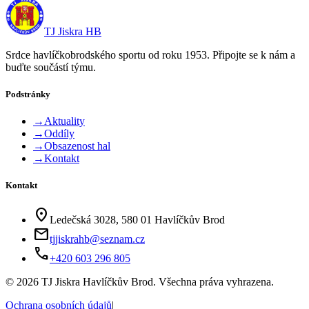
TJ Jiskra HB
Srdce havlíčkobrodského sportu od roku 1953. Připojte se k nám a
buďte součástí týmu.
Podstránky
→
Aktuality
→
Oddíly
→
Obsazenost hal
→
Kontakt
Kontakt
location_on
Ledečská 3028, 580 01 Havlíčkův Brod
mail
tjjiskrahb@seznam.cz
phone
+420 603 296 805
©
2026
TJ Jiskra Havlíčkův Brod. Všechna práva vyhrazena.
Ochrana osobních údajů
|