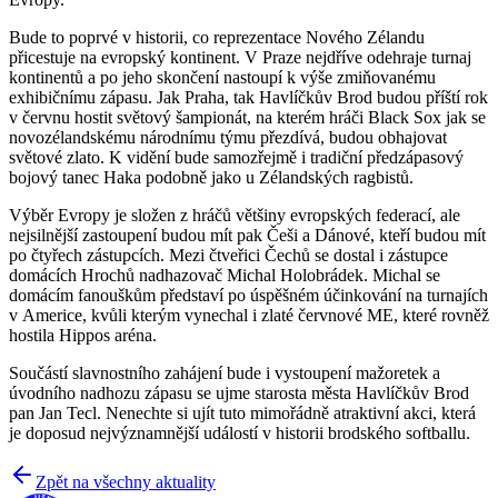
Bude to poprvé v historii, co reprezentace Nového Zélandu
přicestuje na evropský kontinent. V Praze nejdříve odehraje turnaj
kontinentů a po jeho skončení nastoupí k výše zmiňovanému
exhibičnímu zápasu. Jak Praha, tak Havlíčkův Brod budou příští rok
v červnu hostit světový šampionát, na kterém hráči Black Sox jak se
novozélandskému národnímu týmu přezdívá, budou obhajovat
světové zlato. K vidění bude samozřejmě i tradiční předzápasový
bojový tanec Haka podobně jako u Zélandských ragbistů.
Výběr Evropy je složen z hráčů většiny evropských federací, ale
nejsilnější zastoupení budou mít pak Češi a Dánové, kteří budou mít
po čtyřech zástupcích. Mezi čtveřici Čechů se dostal i zástupce
domácích Hrochů nadhazovač Michal Holobrádek. Michal se
domácím fanouškům představí po úspěšném účinkování na turnajích
v Americe, kvůli kterým vynechal i zlaté červnové ME, které rovněž
hostila Hippos aréna.
Součástí slavnostního zahájení bude i vystoupení mažoretek a
úvodního nadhozu zápasu se ujme starosta města Havlíčkův Brod
pan Jan Tecl. Nenechte si ujít tuto mimořádně atraktivní akci, která
je doposud nejvýznamnější událostí v historii brodského softballu.
Zpět na všechny aktuality