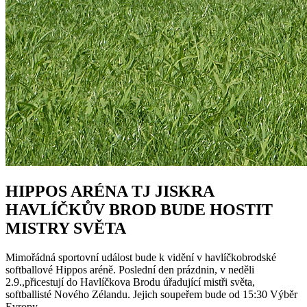
HIPPOS ARÉNA TJ JISKRA
HAVLÍČKŮV BROD BUDE HOSTIT
MISTRY SVĚTA
Mimořádná sportovní událost bude k vidění v havlíčkobrodské
softballové Hippos aréně. Poslední den prázdnin, v neděli
2.9.,přicestují do Havlíčkova Brodu úřadující mistři světa,
softballisté Nového Zélandu. Jejich soupeřem bude od 15:30 Výběr
Evropy.