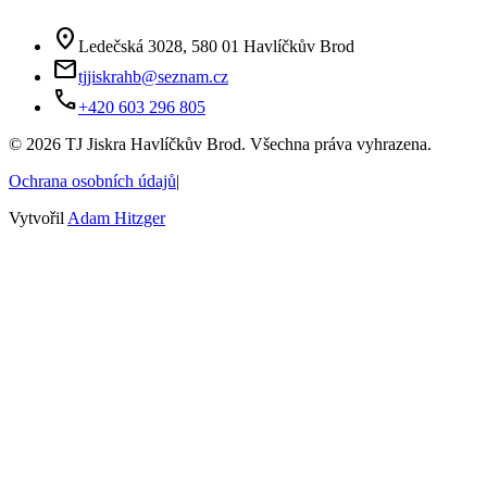
location_on
Ledečská 3028, 580 01 Havlíčkův Brod
mail
tjjiskrahb@seznam.cz
phone
+420 603 296 805
©
2026
TJ Jiskra Havlíčkův Brod. Všechna práva vyhrazena.
Ochrana osobních údajů
|
Vytvořil
Adam Hitzger