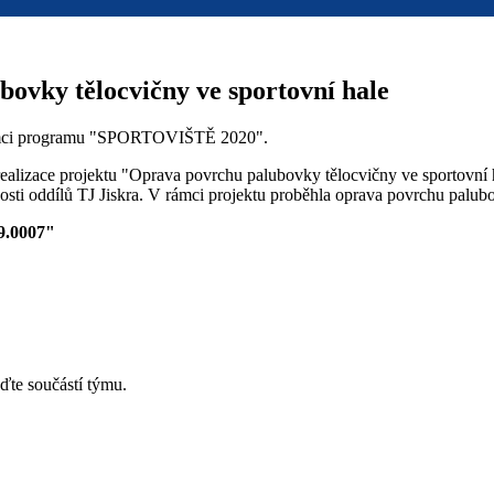
ky tělocvičny ve sportovní hale
 rámci programu "SPORTOVIŠTĚ 2020".
alizace projektu "Oprava povrchu palubovky tělocvičny ve sportovní ha
sti oddílů TJ Jiskra. V rámci projektu proběhla oprava povrchu palubo
9.0007"
ďte součástí týmu.