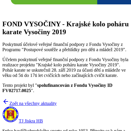
FOND VYSOČINY - Krajské kolo poháru
karate Vysočiny 2019
Poskytnutí účelové veřejné finanční podpory z Fondu Vysočiny z
Programu "Postupové soutěže a přehlídky pro děti a mládež 2019".
Účelem poskytnutí veřejné finanční podpory z Fondu Vysočiny byla
realizace projektu "Krajské kolo poháru karate Vysočiny 2019".
Pohár karate se uskutečnil 28. září 2019 za účasti dětí a mládeže ve
věku od 5ti do 17ti let cvičících nebo začínajících cvičit karate.
Tento projekt byl "
spolufinancován z Fondu Vysočiny ID
FV02717.0025
".
Zpět na všechny aktuality
TJ Jiskra HB
Srdce havlíčkobrodského sportu od roku 1953. Připojte se k nám a