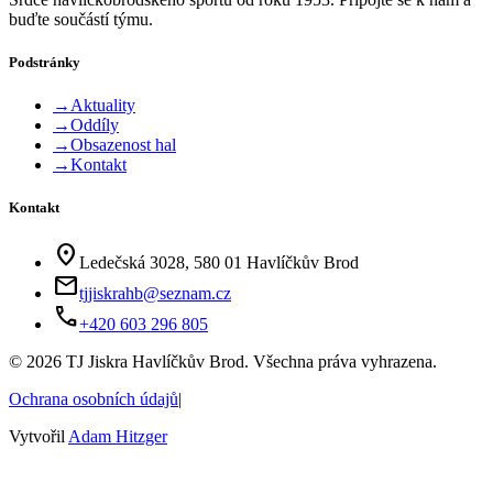
buďte součástí týmu.
Podstránky
→
Aktuality
→
Oddíly
→
Obsazenost hal
→
Kontakt
Kontakt
location_on
Ledečská 3028, 580 01 Havlíčkův Brod
mail
tjjiskrahb@seznam.cz
phone
+420 603 296 805
©
2026
TJ Jiskra Havlíčkův Brod. Všechna práva vyhrazena.
Ochrana osobních údajů
|
Vytvořil
Adam Hitzger