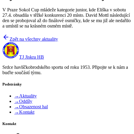
V Praze Sokol Cup mládeže kategorie junior, kde Eliška v sobotu
27.4. obsadila v těžké konkurenci 20 místo. David Mottl následující
den se probojoval až do finálové osmičky, kde se mu již ale nedařilo
a umístil se na krásném osmém místě.
Zpět na všechny aktuality
TJ Jiskra HB
Srdce havlíčkobrodského sportu od roku 1953. Připojte se k nám a
buďte součástí týmu.
Podstránky
→
Aktuality
→
Oddíly
→
Obsazenost hal
→
Kontakt
Kontakt