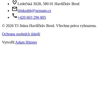
location_on
Ledečská 3028, 580 01 Havlíčkův Brod
mail
tjjiskrahb@seznam.cz
phone
+420 603 296 805
©
2026
TJ Jiskra Havlíčkův Brod. Všechna práva vyhrazena.
Ochrana osobních údajů
|
Vytvořil
Adam Hitzger