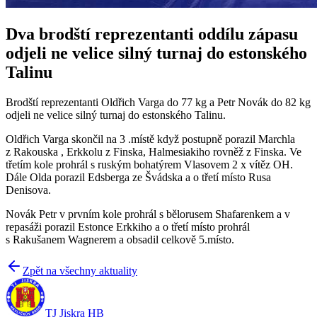
Dva brodští reprezentanti oddílu zápasu
odjeli ne velice silný turnaj do estonského
Talinu
Brodští reprezentanti Oldřich Varga do 77 kg a Petr Novák do 82 kg
odjeli ne velice silný turnaj do estonského Talinu.
Oldřich Varga skončil na 3 .místě když postupně porazil Marchla
z Rakouska , Erkkolu z Finska, Halmesiakiho rovněž z Finska. Ve
třetím kole prohrál s ruským bohatýrem Vlasovem 2 x vítěz OH.
Dále Olda porazil Edsberga ze Švádska a o třetí místo Rusa
Denisova.
Novák Petr v prvním kole prohrál s bělorusem Shafarenkem a v
repasáži porazil Estonce Erkkiho a o třetí místo prohrál
s Rakušanem Wagnerem a obsadil celkově 5.místo.
Zpět na všechny aktuality
TJ Jiskra HB