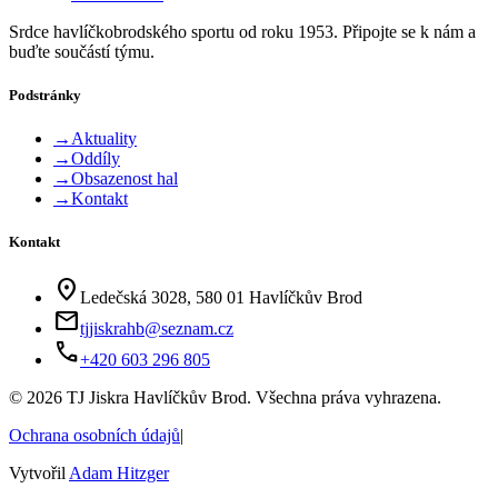
Srdce havlíčkobrodského sportu od roku 1953. Připojte se k nám a
buďte součástí týmu.
Podstránky
→
Aktuality
→
Oddíly
→
Obsazenost hal
→
Kontakt
Kontakt
location_on
Ledečská 3028, 580 01 Havlíčkův Brod
mail
tjjiskrahb@seznam.cz
phone
+420 603 296 805
©
2026
TJ Jiskra Havlíčkův Brod. Všechna práva vyhrazena.
Ochrana osobních údajů
|
Vytvořil
Adam Hitzger