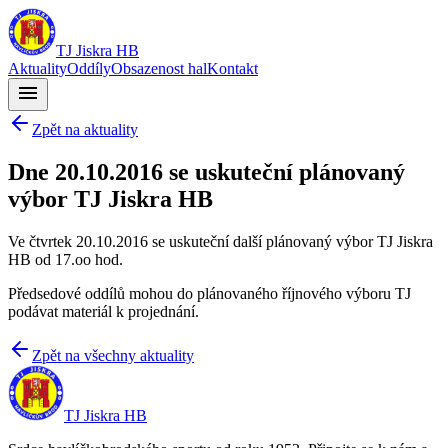
TJ Jiskra HB
Aktuality
Oddíly
Obsazenost hal
Kontakt
menu
Zpět na aktuality
Dne 20.10.2016 se uskuteční plánovaný
výbor TJ Jiskra HB
Ve čtvrtek 20.10.2016 se uskuteční další plánovaný výbor TJ Jiskra
HB od 17.oo hod.
Předsedové oddílů mohou do plánovaného říjnového výboru TJ
podávat materiál k projednání.
Zpět na všechny aktuality
TJ Jiskra HB