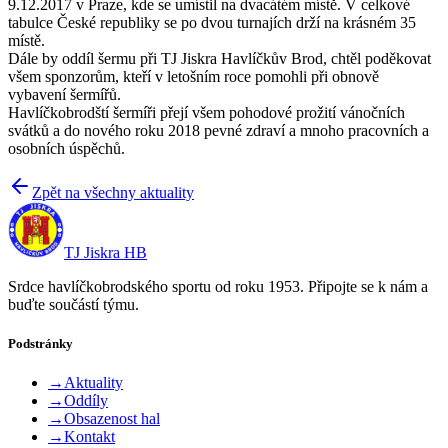
9.12.2017 v Praze, kde se umístil na dvacátém místě. V celkové
tabulce České republiky se po dvou turnajích drží na krásném 35
místě.
Dále by oddíl šermu při TJ Jiskra Havlíčkův Brod, chtěl poděkovat
všem sponzorům, kteří v letošním roce pomohli při obnově
vybavení šermířů.
Havlíčkobrodští šermíři přejí všem pohodové prožití vánočních
svátků a do nového roku 2018 pevné zdraví a mnoho pracovních a
osobních úspěchů.
Zpět na všechny aktuality
TJ Jiskra HB
Srdce havlíčkobrodského sportu od roku 1953. Připojte se k nám a
buďte součástí týmu.
Podstránky
→
Aktuality
→
Oddíly
→
Obsazenost hal
→
Kontakt