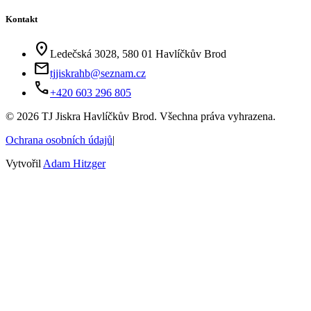
Kontakt
location_on
Ledečská 3028, 580 01 Havlíčkův Brod
mail
tjjiskrahb@seznam.cz
phone
+420 603 296 805
©
2026
TJ Jiskra Havlíčkův Brod. Všechna práva vyhrazena.
Ochrana osobních údajů
|
Vytvořil
Adam Hitzger