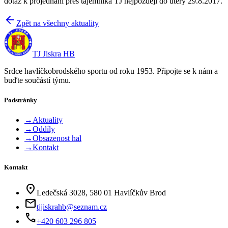
dotaz k projednání přes tajemníka TJ nejpozději do úterý 29.8.2017.
Zpět na všechny aktuality
TJ Jiskra HB
Srdce havlíčkobrodského sportu od roku 1953. Připojte se k nám a
buďte součástí týmu.
Podstránky
→
Aktuality
→
Oddíly
→
Obsazenost hal
→
Kontakt
Kontakt
location_on
Ledečská 3028, 580 01 Havlíčkův Brod
mail
tjjiskrahb@seznam.cz
phone
+420 603 296 805