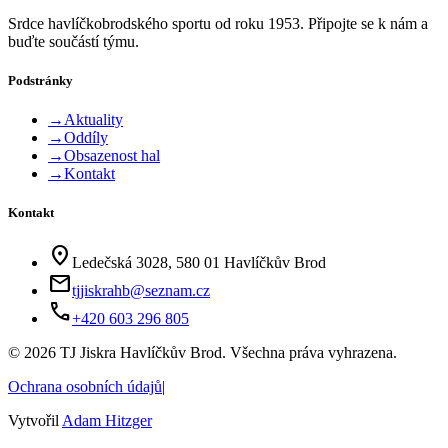
Srdce havlíčkobrodského sportu od roku 1953. Připojte se k nám a
buďte součástí týmu.
Podstránky
→
Aktuality
→
Oddíly
→
Obsazenost hal
→
Kontakt
Kontakt
location_on
Ledečská 3028, 580 01 Havlíčkův Brod
mail
tjjiskrahb@seznam.cz
phone
+420 603 296 805
©
2026
TJ Jiskra Havlíčkův Brod. Všechna práva vyhrazena.
Ochrana osobních údajů
|
Vytvořil
Adam Hitzger