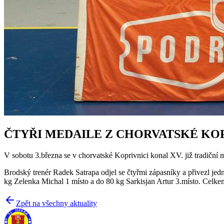
ČTYŘI MEDAILE Z CHORVATSKÉ KO
V sobotu 3.března se v chorvatské Koprivnici konal XV. již tradič
Brodský trenér Radek Satrapa odjel se čtyřmi zápasníky a přivezl jedn
kg Zelenka Michal 1 místo a do 80 kg Sarkisjan Artur 3.místo. Ce
Zpět na všechny aktuality