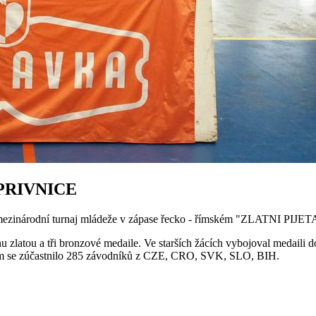
PRIVNICE
ní mezinárodní turnaj mládeže v zápase řecko - římském "ZLATNI PIJE
u zlatou a tři bronzové medaile. Ve starších žácích vybojoval medaili 
lkem se zúčastnilo 285 závodníků z CZE, CRO, SVK, SLO, BIH.