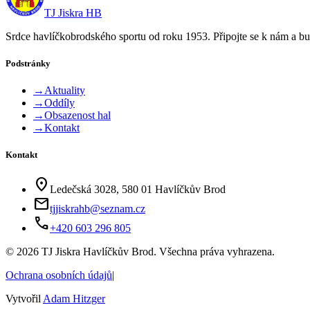
TJ Jiskra HB
Srdce havlíčkobrodského sportu od roku 1953. Připojte se k nám a bu
Podstránky
→
Aktuality
→
Oddíly
→
Obsazenost hal
→
Kontakt
Kontakt
location_on
Ledečská 3028, 580 01 Havlíčkův Brod
mail
tjjiskrahb@seznam.cz
phone
+420 603 296 805
©
2026
TJ Jiskra Havlíčkův Brod. Všechna práva vyhrazena.
Ochrana osobních údajů
|
Vytvořil
Adam Hitzger