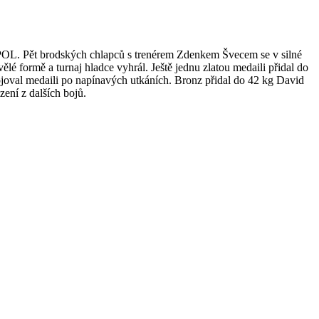
. Pět brodských chlapců s trenérem Zdenkem Švecem se v silné
lé formě a turnaj hladce vyhrál. Ještě jednu zlatou medaili přidal do
bojoval medaili po napínavých utkáních. Bronz přidal do 42 kg David
ení z dalších bojů.