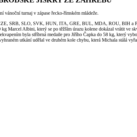
ční vánoční turnaj v zápase řecko-římském mládeže.
RO, CZE, SRB, SLO, SVK, HUN, ITA, GRE, BUL, MDA, ROU, BIH a POL
kg Marcel Albini, který se po těžším úrazu kolene dokázal vrátit ve skvě
Překvapením byla stříbrná medaile pro Jiřího Čapka do 58 kg, který vy
yhraném utkání udělal ve druhém kole chybu, která Michala stálá vyřaz