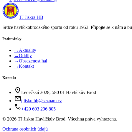
TJ Jiskra HB
Srdce havlíčkobrodského sportu od roku 1953. Připojte se k nám a bu
Podstránky
→
Aktuality
→
Oddíly
→
Obsazenost hal
→
Kontakt
Kontakt
location_on
Ledečská 3028, 580 01 Havlíčkův Brod
mail
tjjiskrahb@seznam.cz
phone
+420 603 296 805
©
2026
TJ Jiskra Havlíčkův Brod. Všechna práva vyhrazena.
Ochrana osobních údajů
|