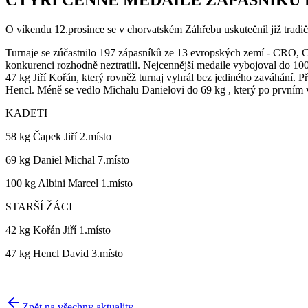
O víkendu 12.prosince se v chorvatském Záhřebu uskutečnil již tradi
Turnaje se zúčastnilo 197 zápasníků ze 13 evropských zemí - C
konkurenci rozhodně neztratili. Nejcennější medaile vybojoval do 100 
47 kg Jiří Kořán, který rovněž turnaj vyhrál bez jediného zaváhání. 
Hencl. Méně se vedlo Michalu Danielovi do 69 kg , který po prvním v
KADETI
58 kg Čapek Jiří 2.místo
69 kg Daniel Michal 7.místo
100 kg Albini Marcel 1.místo
STARŠÍ ŽÁCI
42 kg Kořán Jiří 1.místo
47 kg Hencl David 3.místo
Zpět na všechny aktuality